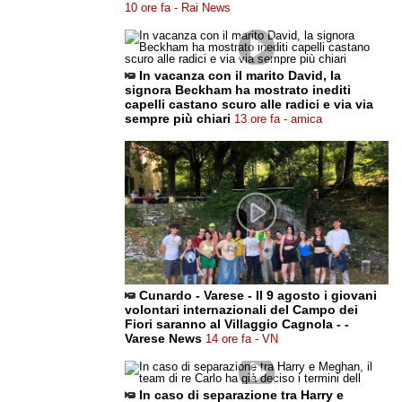
10 ore fa - Rai News
In vacanza con il marito David, la
signora Beckham ha mostrato inediti
capelli castano scuro alle radici e via via
sempre più chiari
13 ore fa - amica
Cunardo - Varese - Il 9 agosto i giovani
volontari internazionali del Campo dei
Fiori saranno al Villaggio Cagnola - -
Varese News
14 ore fa - VN
In caso di separazione tra Harry e