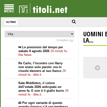
ULTIMO
UOMINI E
LA...
Dettagliato
qui.
.
Le previsioni del tempo per
sabato 8 agosto 2026
19 minuti fa -
Rai News
Re Carlo, l’incontro con Harry
non erano solo parole: ora lo
rivuole davvero al suo fianco
29
minuti fa - dilei.it
Kate Middleton, il colore
dell’estate 2026 anticipato un
anno fa. E non è il giallo burro
29
minuti fa - dilei.it
Per ogni variante di questo
grande classico c’è una tendenza