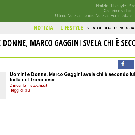
Notizia
Lifestyle
Spo
Gallerie e video
Ultimo Notizia
Le mie Notizia
Fonti
Statist
NOTIZIA
LIFESTYLE
VITA
CULTURA
TECNOLOGIA
 DONNE, MARCO GAGGINI SVELA CHI È SEC
Uomini e Donne, Marco Gaggini svela chi è secondo lui
bella del Trono over
2 mesi fa - isaechia.it
leggi di più »