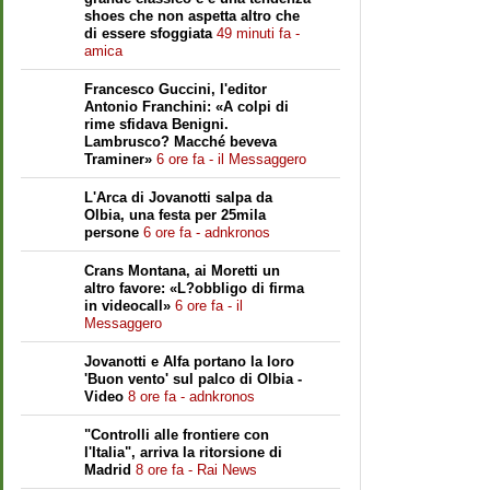
shoes che non aspetta altro che
di essere sfoggiata
49 minuti fa -
amica
Francesco Guccini, l'editor
Antonio Franchini: «A colpi di
rime sfidava Benigni.
Lambrusco? Macché beveva
Traminer»
6 ore fa - il Messaggero
L'Arca di Jovanotti salpa da
Olbia, una festa per 25mila
persone
6 ore fa - adnkronos
Crans Montana, ai Moretti un
altro favore: «L?obbligo di firma
in videocall»
6 ore fa - il
Messaggero
Jovanotti e Alfa portano la loro
'Buon vento' sul palco di Olbia -
Video
8 ore fa - adnkronos
"Controlli alle frontiere con
l'Italia", arriva la ritorsione di
Madrid
8 ore fa - Rai News