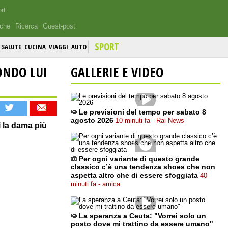
rt
iche
Ricerca
Guest-post
SPORT
SALUTE
CUCINA
VIAGGI
AUTO
ONDO LUI
GALLERIE E VIDEO
Le previsioni del tempo per sabato 8
agosto 2026
10 minuti fa - Rai News
 la dama più
Per ogni variante di questo grande
classico c’è una tendenza shoes che non
aspetta altro che di essere sfoggiata
40
minuti fa - amica
La speranza a Ceuta: "Vorrei solo un
posto dove mi trattino da essere umano"