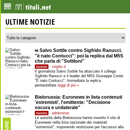
ULTIME NOTIZIE
Salvo Sottile contro Sigfrido Ranucci,
"è nato Contucci": poi la replica dal M5S
che parla di "Sottiloni"
nuovo
- virgilio.it
Il giornalista Salvo Sottile ha attaccato il collega
Sigfrido Ranucci e il leader del M5S Giuseppe Conte:
"È nato Contucci". Immediata la replica
pentastellata
leggi di più »
Bielorussia: Euronews in lista contenuti
'estremisti', l'emittente: "Decisione
oscura e unilaterale"
nuovo
- adnkronos
Le autorità della Bielorussia hanno inserito il sito di
Euronews nella lista nazionale dei materiali
"estremisti", imponendo restrizione per l'accesso alla