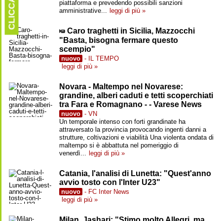
CLICCARE
piattaforma e prevedendo possibili sanzioni
amministrative...
leggi di più »
Caro traghetti in Sicilia, Mazzocchi
"Basta, bisogna fermare questo
scempio"
nuovo
- IL TEMPO
leggi di più »
Novara - Maltempo nel Novarese:
grandine, alberi caduti e tetti scoperchiati
tra Fara e Romagnano - - Varese News
nuovo
- VN
Un temporale intenso con forti grandinate ha
attraversato la provincia provocando ingenti danni a
strutture, coltivazioni e viabilità Una violenta ondata di
maltempo si è abbattuta nel pomeriggio di
venerdì...
leggi di più »
Catania, l'analisi di Lunetta: "Quest'anno
avvio tosto con l'Inter U23"
nuovo
- FC Inter News
leggi di più »
Milan, Jashari: "Stimo molto Allegri, ma