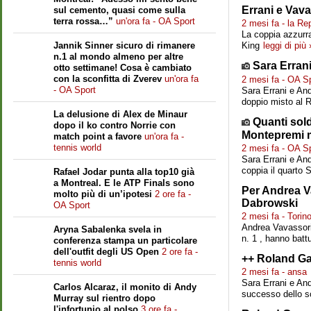
Errani e Vava
sul cemento, quasi come sulla
terra rossa…”
un'ora fa - OA Sport
2 mesi fa - la Re
La coppia azzurr
Jannik Sinner sicuro di rimanere
King
leggi di più 
n.1 al mondo almeno per altre
Sara Errani
otto settimane! Cosa è cambiato
con la sconfitta di Zverev
un'ora fa
2 mesi fa - OA S
- OA Sport
Sara Errani e And
doppio misto al R
La delusione di Alex de Minaur
Quanti sol
dopo il ko contro Norrie con
Montepremi m
match point a favore
un'ora fa -
tennis world
2 mesi fa - OA S
Sara Errani e And
coppia il quarto 
Rafael Jodar punta alla top10 già
a Montreal. E le ATP Finals sono
Per Andrea Va
molto più di un’ipotesi
2 ore fa -
Dabrowski
OA Sport
2 mesi fa - Tori
Andrea Vavassori 
Aryna Sabalenka svela in
n. 1 , hanno batt
conferenza stampa un particolare
dell'outfit degli US Open
2 ore fa -
++ Roland Ga
tennis world
2 mesi fa - ansa
Sara Errani e An
Carlos Alcaraz, il monito di Andy
successo dello sc
Murray sul rientro dopo
l'infortunio al polso
3 ore fa -