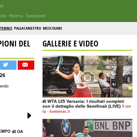
rt
iche
Ricerca
Guest-post
TENNIS
PALLACANESTRO
MESCOLARE
IONI DEL
GALLERIE E VIDEO
026
tendo
WTA 125 Varsavia: I risultati completi
con il dettaglio delle Semifinali (LIVE)
9 ore
fa - livetennis.it
TEMPO
adnkronos
OA Sport
livetennis.it