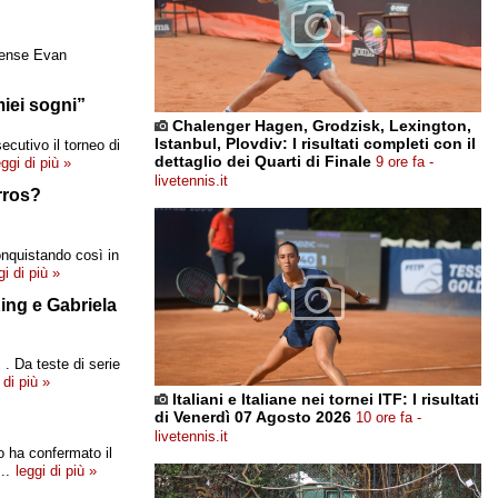
itense Evan
miei sogni”
Chalenger Hagen, Grodzisk, Lexington,
Istanbul, Plovdiv: I risultati completi con il
cutivo il torneo di
dettaglio dei Quarti di Finale
9 ore fa -
eggi di più »
livetennis.it
rros?
onquistando così in
gi di più »
ing e Gabriela
. Da teste di serie
 di più »
Italiani e Italiane nei tornei ITF: I risultati
di Venerdì 07 Agosto 2026
10 ore fa -
livetennis.it
o ha confermato il
..
leggi di più »