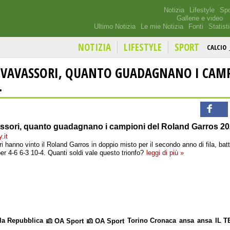
Notizia
Lifestyle
Spo
Gallerie e video
Ultimo Notizia
Le mie Notizia
Fonti
Statist
NOTIZIA
LIFESTYLE
SPORT
CALCIO
 VAVASSORI, QUANTO GUADAGNANO I CAMP
.
assori, quanto guadagnano i campioni del Roland Garros 2
.it
i hanno vinto il Roland Garros in doppio misto per il secondo anno di fila, bat
r 4-6 6-3 10-4. Quanti soldi vale questo trionfo?
leggi di più »
la Repubblica
Torino Cronaca
ansa
ansa
IL 
OA Sport
OA Sport