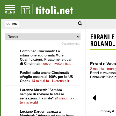
ULTIMO
ERRANI E
ROLAND..
Dettagliato
qui.
.
Combined Cincinnati: La
situazione aggiornata Md e
Qualificazioni. Pigato nelle quali
di Cincinnati
nuovo - livetennis.it
Errani e Vav
2 mesi fa - money
Paolini salta anche Cincinnati:
Errani e Vavassor
«Voglio essere al 100% per lo US
Dabrowski/King pe
Open»
14 minuti fa - livetennis.it
Lorenzo Musetti: "Sembra
sempre di rivivere le stesse
sensazioni. Fa male"
24 minuti fa -
tennis world
money.it
Luciano Darderi avanza a
Montreal: “Adesso mi sento bene