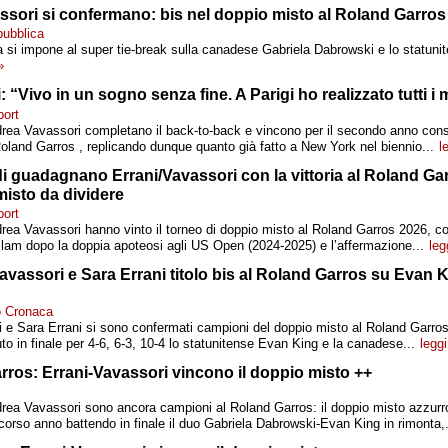
ssori si confermano: bis nel doppio misto al Roland Garros
pubblica
a si impone al super tie-break sulla canadese Gabriela Dabrowski e lo statun
»
: “Vivo in un sogno senza fine. A Parigi ho realizzato tutti i 
port
rea Vavassori completano il back-to-back e vincono per il secondo anno conse
oland Garros , replicando dunque quanto già fatto a New York nel biennio...
l
di guadagnano Errani/Vavassori con la vittoria al Roland Ga
isto da dividere
port
rea Vavassori hanno vinto il torneo di doppio misto al Roland Garros 2026, c
Slam dopo la doppia apoteosi agli US Open (2024-2025) e l’affermazione...
leg
vassori e Sara Errani titolo bis al Roland Garros su Evan K
no Cronaca
e Sara Errani si sono confermati campioni del doppio misto al Roland Garros 
uto in finale per 4-6, 6-3, 10-4 lo statunitense Evan King e la canadese...
leggi
rros: Errani-Vavassori vincono il doppio misto ++
drea Vavassori sono ancora campioni al Roland Garros: il doppio misto azzurr
orso anno battendo in finale il duo Gabriela Dabrowski-Evan King in rimonta,.