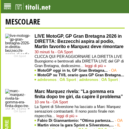
MESCOLARE
LIVE MotoGP, GP Gran Bretagna 2026 in
DIRETTA: Bezzecchi aspira al podio,
Martin favorito e Marquez deve rimontare
30 minuti fa - OA Sport
OA Sport
CLICCA QUI PER AGGIORNARE LA DIRETTA LIVE
Buongiorno e bentrovati alla DIRETTA LIVE del GP di
Gran Bretagna, dodicesimo...
leggi di più »
MotoGP oggi in tv, GP Gran Bretagna...
- OA
Sport
MotoGP su TV8, orario gara GP Gran Bretagna...
- OA Sport
adnkronos
OA Sport
adnkronos
OA Sport
tutte le 15 notizie »
Marc Marquez rivela: “La gomma era
finita dopo tre giri, da capire il problema”
10 ore fa - OA Sport
La Sprint di Silverstone ha lasciato a Marc Marquez
sensazioni contrastanti. Il nono posto finale non
OA Sport
rispecchia...
leggi di più »
Fabio Di Giannantonio: “Ottima partenza...
- OA
Sport
Martin vince la gara Sprint a Silverstone,...
- IL