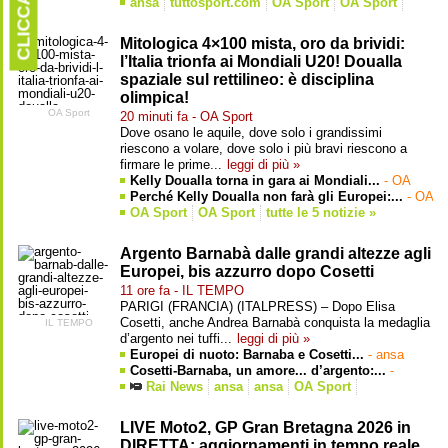
CLICCARE
TEMPO
ansa
tuttosport.com
OA Sport
OA Sport
tutte le 26 notizie »
Mitologica 4×100 mista, oro da brividi:
l’Italia trionfa ai Mondiali U20! Doualla
spaziale sul rettilineo: è disciplina
olimpica!
OA Sport
20 minuti fa - OA Sport
Dove osano le aquile, dove solo i grandissimi
riescono a volare, dove solo i più bravi riescono a
firmare le prime...
leggi di più »
Kelly Doualla torna in gara ai Mondiali...
- OA
Sport
Perché Kelly Doualla non farà gli Europei:...
- OA
Sport
OA Sport
OA Sport
tutte le 5 notizie »
Argento Barnabà dalle grandi altezze agli
Europei, bis azzurro dopo Cosetti
11 ore fa - IL TEMPO
PARIGI (FRANCIA) (ITALPRESS) – Dopo Elisa
Cosetti, anche Andrea Barnabà conquista la medaglia
IL TEMPO
d’argento nei tuffi...
leggi di più »
Europei di nuoto: Barnaba e Cosetti...
- ansa
Cosetti-Barnaba, un amore... d’argento:...
-
adnkronos
Rai News
ansa
ansa
OA Sport
tutte le 26 notizie »
LIVE Moto2, GP Gran Bretagna 2026 in
DIRETTA: aggiornamenti in tempo reale