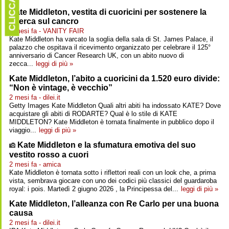
CLICCARE
Kate Middleton, vestita di cuoricini per sostenere la
ricerca sul cancro
2 mesi fa - VANITY FAIR
Kate Middleton ha varcato la soglia della sala di St. James Palace, il
palazzo che ospitava il ricevimento organizzato per celebrare il 125°
anniversario di Cancer Research UK, con un abito nuovo di
zecca...
leggi di più »
Kate Middleton, l’abito a cuoricini da 1.520 euro divide:
“Non è vintage, è vecchio”
2 mesi fa - dilei.it
Getty Images Kate Middleton Quali altri abiti ha indossato KATE? Dove
acquistare gli abiti di RODARTE? Qual è lo stile di KATE
MIDDLETON? Kate Middleton è tornata finalmente in pubblico dopo il
viaggio...
leggi di più »
Kate Middleton e la sfumatura emotiva del suo
vestito rosso a cuori
2 mesi fa - amica
Kate Middleton è tornata sotto i riflettori reali con un look che, a prima
vista, sembrava giocare con uno dei codici più classici del guardaroba
royal: i pois. Martedì 2 giugno 2026 , la Principessa del...
leggi di più »
Kate Middleton, l’alleanza con Re Carlo per una buona
causa
2 mesi fa - dilei.it