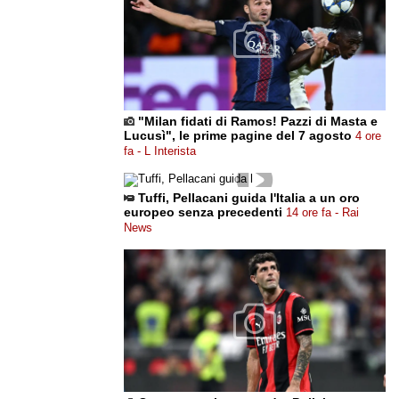
"Milan fidati di Ramos! Pazzi di Masta e
Lucusì", le prime pagine del 7 agosto
4 ore
fa - L Interista
Tuffi, Pellacani guida l'Italia a un oro
europeo senza precedenti
14 ore fa - Rai
News