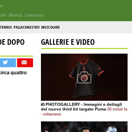
rt
iche
Ricerca
Guest-post
TENNIS
PALLACANESTRO
MESCOLARE
EDE DOPO
GALLERIE E VIDEO
circa quattro
PHOTOGALLERY - Immagini e dettagli
del nuovo third kit targato Puma
50 minuti fa
- milannews