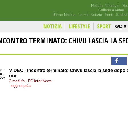
Notizia
Lifestyle
Spo
Gallerie e video
Ultimo Notizia
Le mie Notizia
Fonti
Statist
NOTIZIA
LIFESTYLE
SPORT
CALCIO
INCONTRO TERMINATO: CHIVU LASCIA LA S
VIDEO - Incontro terminato: Chivu lascia la sede dopo 
ore
2 mesi fa - FC Inter News
leggi di più »