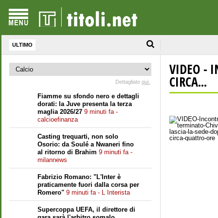
ULTIMO
VIDEO - 
CIRCA...
Dettagliato
qui.
.
Fiamme su sfondo nero e dettagli
dorati: la Juve presenta la terza
maglia 2026/27
9 minuti fa -
calcioefinanza
Casting trequarti, non solo
Osorio: da Soulé a Nwaneri fino
al ritorno di Brahim
9 minuti fa -
milannews
Fabrizio Romano: "L'Inter è
praticamente fuori dalla corsa per
Romero"
9 minuti fa - L Interista
Supercoppa UEFA, il direttore di
gara sarà l'arbitro somalo