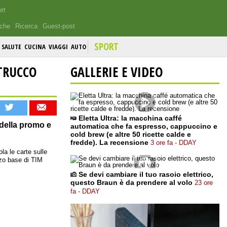
rt
iche
Ricerca
Guest-post
SPORT
SALUTE
CUCINA
VIAGGI
AUTO
 TRUCCO
GALLERIE E VIDEO
Eletta Ultra: la macchina caffé
 della promo e
automatica che fa espresso, cappuccino e
cold brew (e altre 50 ricette calde e
fredde). La recensione
3 ore fa - DDAY
a le carte sulle
zzo base di TIM
Se devi cambiare il tuo rasoio elettrico,
questo Braun è da prendere al volo
23 ore
fa - DDAY