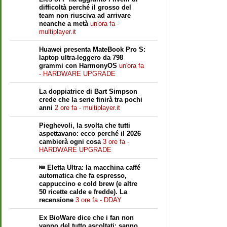
difficoltà perché il grosso del
team non riusciva ad arrivare
neanche a metà
un'ora fa -
multiplayer.it
Huawei presenta MateBook Pro S:
laptop ultra-leggero da 798
grammi con HarmonyOS
un'ora fa
- HARDWARE UPGRADE
La doppiatrice di Bart Simpson
crede che la serie finirà tra pochi
anni
2 ore fa - multiplayer.it
Pieghevoli, la svolta che tutti
aspettavano: ecco perché il 2026
cambierà ogni cosa
3 ore fa -
HARDWARE UPGRADE
Eletta Ultra: la macchina caffé
automatica che fa espresso,
cappuccino e cold brew (e altre
50 ricette calde e fredde). La
recensione
3 ore fa - DDAY
Ex BioWare dice che i fan non
vanno del tutto ascoltati: sanno