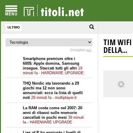
ULTIMO
TIM WIFI
DELLA...
Dettagliato
qui.
.
Smartphone premium oltre i
600$: Apple domina, Samsung
insegue. Staccati tutti gli altri
19
minuti fa - HARDWARE UPGRADE
THQ Nordic sta lavorando a 29
giochi ma 12 non sono
annunciati: ecco la lista di quelli
noti
29 minuti fa - multiplayer.it
La RAM costa come nel 2007: 20
anni di ribassi sulle memorie
cancellati in pochi mesi
39 minuti
fa - HARDWARE UPGRADE
Lies of P ha aggiunto i livelli di