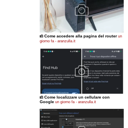
Come accedere alla pagina del router
un
giorno fa - aranzulla.it
Come localizzare un cellulare con
Google
un giorno fa - aranzulla.it