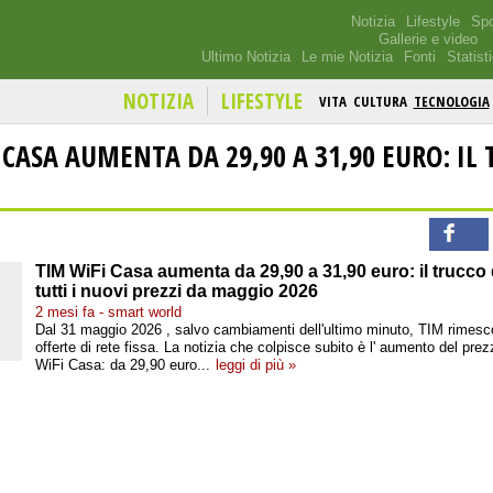
Notizia
Lifestyle
Spo
Gallerie e video
Ultimo Notizia
Le mie Notizia
Fonti
Statist
NOTIZIA
LIFESTYLE
VITA
CULTURA
TECNOLOGIA
 CASA AUMENTA DA 29,90 A 31,90 EURO: IL
TIM WiFi Casa aumenta da 29,90 a 31,90 euro: il trucco
tutti i nuovi prezzi da maggio 2026
2 mesi fa - smart world
Dal 31 maggio 2026 , salvo cambiamenti dell'ultimo minuto, TIM rimescol
offerte di rete fissa. La notizia che colpisce subito è l' aumento del pre
WiFi Casa: da 29,90 euro...
leggi di più »