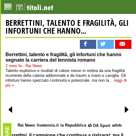
BERRETTINI, TALENTO E FRAGILITÀ, GLI
INFORTUNI CHE HANNO...
Berrettini, talento e fragilità, gli infortuni che hanno
segnato la carriera del tennista romano
2 mesi fa - Rai News
Talento esplosivo e risultati di valore messi in ombra da una fragilità
ricorrente della catena addominale e da traumi a mano e caviglia. Gli
infortuni hanno spezzato continuità e potenziale, ma non la...
leggi di
più »
Rai News
livetennis.it
la Repubblica
adnkronos
l
OA Sport
Berrettini, il campione che continua a rialzarsi: ma il