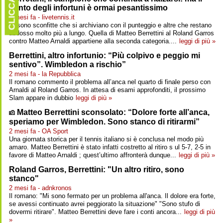
CLICCARE
conto degli infortuni è ormai pesantissimo
2 mesi fa - livetennis.it
Ci sono sconfitte che si archiviano con il punteggio e altre che restano
addosso molto più a lungo. Quella di Matteo Berrettini al Roland Garros
contro Matteo Arnaldi appartiene alla seconda categoria....
leggi di più »
Berrettini, altro infortunio: “Più colpivo e peggio mi
sentivo”. Wimbledon a rischio”
2 mesi fa - la Repubblica
Il romano commento il problema all’anca nel quarto di finale perso con
Arnaldi al Roland Garros. In attesa di esami approfonditi, il prossimo
Slam appare in dubbio
leggi di più »
Matteo Berrettini sconsolato: “Dolore forte all’anca,
speriamo per Wimbledon. Sono stanco di ritirarmi”
2 mesi fa - OA Sport
Una giornata storica per il tennis italiano si è conclusa nel modo più
amaro. Matteo Berrettini è stato infatti costretto al ritiro s ul 5-7, 2-5 in
favore di Matteo Arnaldi ; quest’ultimo affronterà dunque...
leggi di più »
Roland Garros, Berrettini: "Un altro ritiro, sono
stanco"
2 mesi fa - adnkronos
Il romano: "Mi sono fermato per un problema all'anca. Il dolore era forte,
se avessi continuato avrei peggiorato la situazione" "Sono stufo di
dovermi ritirare". Matteo Berrettini deve fare i conti ancora...
leggi di più
»