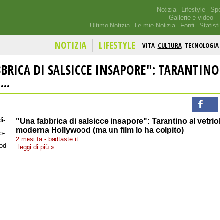
Notizia
Lifestyle
Spo
Gallerie e video
Ultimo Notizia
Le mie Notizia
Fonti
Statist
NOTIZIA
LIFESTYLE
VITA
CULTURA
TECNOLOGIA
BRICA DI SALSICCE INSAPORE": TARANTINO
..
"Una fabbrica di salsicce insapore": Tarantino al vetriol
moderna Hollywood (ma un film lo ha colpito)
2 mesi fa - badtaste.it
leggi di più »