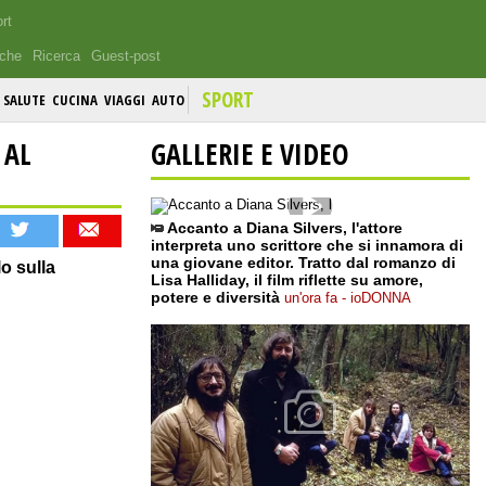
rt
iche
Ricerca
Guest-post
SPORT
SALUTE
CUCINA
VIAGGI
AUTO
 AL
GALLERIE E VIDEO
Accanto a Diana Silvers, l'attore
interpreta uno scrittore che si innamora di
una giovane editor. Tratto dal romanzo di
o sulla
Lisa Halliday, il film riflette su amore,
potere e diversità
un'ora fa - ioDONNA