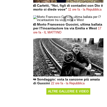
Carletti, “Noi, figli di contadini con Dio è
morto ci diede voce”
11 ore fa - la Repubblica
Morto Francesco Guccini, ultima ballata
per l?incantautore tra via Emilia e West
17
ore fa - IL MATTINO
Sondaggio: vota la canzone più amata
di Guccini
22 ore fa - la Repubblica
ALTRE GALLERIE E VIDEO