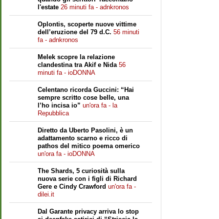
l'estate
26 minuti fa - adnkronos
Oplontis, scoperte nuove vittime
dell’eruzione del 79 d.C.
56 minuti
fa - adnkronos
Melek scopre la relazione
clandestina tra Akif e Nida
56
minuti fa - ioDONNA
Celentano ricorda Guccini: “Hai
sempre scritto cose belle, una
l’ho incisa io”
un'ora fa - la
Repubblica
Diretto da Uberto Pasolini, è un
adattamento scarno e ricco di
pathos del mitico poema omerico
un'ora fa - ioDONNA
The Shards, 5 curiosità sulla
nuova serie con i figli di Richard
Gere e Cindy Crawford
un'ora fa -
dilei.it
Dal Garante privacy arriva lo stop