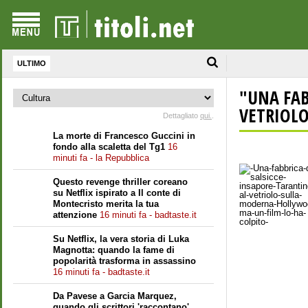
ULTIMO
"UNA FAB
VETRIOLO.
Dettagliato
qui.
.
La morte di Francesco Guccini in
fondo alla scaletta del Tg1
16
minuti fa - la Repubblica
Questo revenge thriller coreano
su Netflix ispirato a Il conte di
Montecristo merita la tua
attenzione
16 minuti fa - badtaste.it
Su Netflix, la vera storia di Luka
Magnotta: quando la fame di
popolarità trasforma in assassino
16 minuti fa - badtaste.it
Da Pavese a Garcia Marquez,
quando gli scrittori 'raccontano'