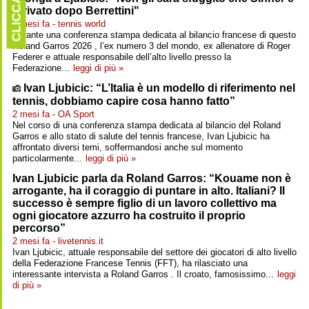
CLICCARE
arrivato dopo Berrettini"
2 mesi fa - tennis world
Durante una conferenza stampa dedicata al bilancio francese di questo
Roland Garros 2026 , l’ex numero 3 del mondo, ex allenatore di Roger
Federer e attuale responsabile dell’alto livello presso la
Federazione...
leggi di più »
Ivan Ljubicic: “L’Italia è un modello di riferimento nel
tennis, dobbiamo capire cosa hanno fatto”
2 mesi fa - OA Sport
Nel corso di una conferenza stampa dedicata al bilancio del Roland
Garros e allo stato di salute del tennis francese, Ivan Ljubicic ha
affrontato diversi temi, soffermandosi anche sul momento
particolarmente...
leggi di più »
Ivan Ljubicic parla da Roland Garros: “Kouame non è
arrogante, ha il coraggio di puntare in alto. Italiani? Il
successo è sempre figlio di un lavoro collettivo ma
ogni giocatore azzurro ha costruito il proprio
percorso”
2 mesi fa - livetennis.it
Ivan Ljubicic, attuale responsabile del settore dei giocatori di alto livello
della Federazione Francese Tennis (FFT), ha rilasciato una
interessante intervista a Roland Garros . Il croato, famosissimo...
leggi
di più »