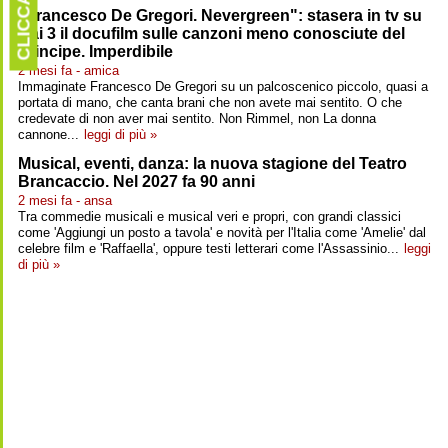
CLICCARE
"Francesco De Gregori. Nevergreen": stasera in tv su
Rai 3 il docufilm sulle canzoni meno conosciute del
Principe. Imperdibile
2 mesi fa - amica
Immaginate Francesco De Gregori su un palcoscenico piccolo, quasi a
portata di mano, che canta brani che non avete mai sentito. O che
credevate di non aver mai sentito. Non Rimmel, non La donna
cannone...
leggi di più »
Musical, eventi, danza: la nuova stagione del Teatro
Brancaccio. Nel 2027 fa 90 anni
2 mesi fa - ansa
Tra commedie musicali e musical veri e propri, con grandi classici
come 'Aggiungi un posto a tavola' e novità per l'Italia come 'Amelie' dal
celebre film e 'Raffaella', oppure testi letterari come l'Assassinio...
leggi
di più »