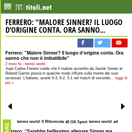
FERRERO: "MALORE SINNER? IL LUOGO
D’ORIGINE CONTA. ORA SANNO...
Ferrero: "Malore Sinner? Il luogo d’origine conta. Ora
sanno che non è imbattibile"
2 mesi fa - tennis world
Juan Carlos Ferrero crede che il malore avvertito da Jannik Sinner al
Roland Garros possa in qualche modo influire sulla mente dei suoi
avversari. L'italiano, avanti 6-3, 6-2, 5-1 nel match di secondo...
leggi di
più »
tennis world
Il Riformista
tennis world
adnkrono
OA Sport
Ferrero: “Sarebbe bellissimo allenare Sinner ma