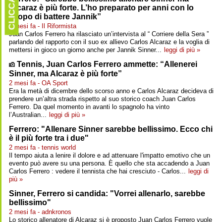
CLICCARE
Alcaraz è più forte. L’ho preparato per anni con lo
scopo di battere Jannik”
2 mesi fa - Il Riformista
Juan Carlos Ferrero ha rilasciato un’intervista al “ Corriere della Sera ”
parlando del rapporto con il suo ex allievo Carlos Alcaraz e la voglia di
mettersi in gioco un giorno anche per Jannik Sinner...
leggi di più »
Tennis, Juan Carlos Ferrero ammette: “Allenerei
Sinner, ma Alcaraz è più forte”
2 mesi fa - OA Sport
Era la metà di dicembre dello scorso anno e Carlos Alcaraz decideva di
prendere un’altra strada rispetto al suo storico coach Juan Carlos
Ferrero. Da quel momento in avanti lo spagnolo ha vinto
l’Australian...
leggi di più »
Ferrero: "Allenare Sinner sarebbe bellissimo. Ecco chi
è il più forte tra i due"
2 mesi fa - tennis world
Il tempo aiuta a lenire il dolore e ad attenuare l'impatto emotivo che un
evento può avere su una persona. È quello che sta accadendo a Juan
Carlos Ferrero : vedere il tennista che hai cresciuto - Carlos...
leggi di
più »
Sinner, Ferrero si candida: "Vorrei allenarlo, sarebbe
bellissimo"
2 mesi fa - adnkronos
Lo storico allenatore di Alcaraz si è proposto Juan Carlos Ferrero vuole