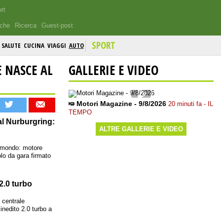
rt
iche
Ricerca
Guest-post
SPORT
SALUTE
CUCINA
VIAGGI
AUTO
 NASCE AL
GALLERIE E VIDEO
Motori Magazine - 9/8/2026
20 minuti fa - IL
TEMPO
al Nurburgring:
ALTRE GALLERIE E VIDEO
l mondo: motore
olo da gara firmato
 2.0 turbo
 centrale
inedito 2.0 turbo a