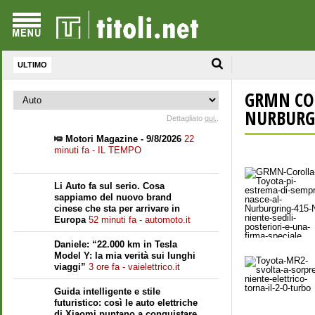
ULTIMO
GRMN COR
NURBURGR
Dettagliato
qui.
.
Motori Magazine - 9/8/2026
22
minuti fa - IL TEMPO
Li Auto fa sul serio. Cosa
sappiamo del nuovo brand
cinese che sta per arrivare in
Europa
52 minuti fa - automoto.it
Daniele: “22.000 km in Tesla
Model Y: la mia verità sui lunghi
viaggi”
3 ore fa - vaielettrico.it
Guida intelligente e stile
futuristico: così le auto elettriche
di Xiaomi puntano a conquistare