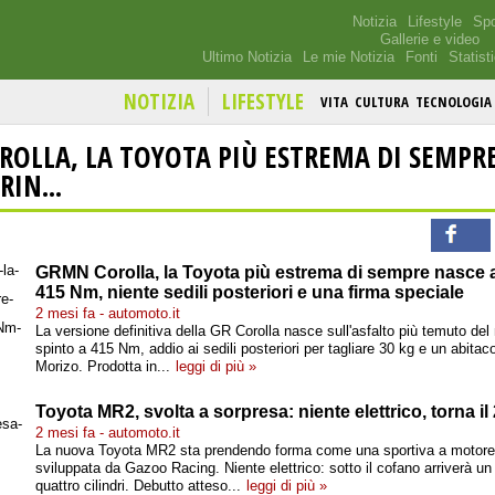
Notizia
Lifestyle
Spo
Gallerie e video
Ultimo Notizia
Le mie Notizia
Fonti
Statist
NOTIZIA
LIFESTYLE
VITA
CULTURA
TECNOLOGIA
OLLA, LA TOYOTA PIÙ ESTREMA DI SEMPRE
IN...
GRMN Corolla, la Toyota più estrema di sempre nasce 
415 Nm, niente sedili posteriori e una firma speciale
2 mesi fa - automoto.it
La versione definitiva della GR Corolla nasce sull'asfalto più temuto de
spinto a 415 Nm, addio ai sedili posteriori per tagliare 30 kg e un abitac
Morizo. Prodotta in...
leggi di più »
Toyota MR2, svolta a sorpresa: niente elettrico, torna il
2 mesi fa - automoto.it
La nuova Toyota MR2 sta prendendo forma come una sportiva a motore
sviluppata da Gazoo Racing. Niente elettrico: sotto il cofano arriverà un 
quattro cilindri. Debutto atteso...
leggi di più »