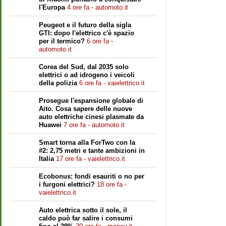
l'Europa
4 ore fa - automoto.it
Peugeot e il futuro della sigla
GTI: dopo l'elettrico c'è spazio
per il termico?
6 ore fa -
automoto.it
Corea del Sud, dal 2035 solo
elettrici o ad idrogeno i veicoli
della polizia
6 ore fa - vaielettrico.it
Prosegue l'espansione globale di
Aito. Cosa sapere delle nuove
auto elettriche cinesi plasmate da
Huawei
7 ore fa - automoto.it
Smart torna alla ForTwo con la
#2: 2,75 metri e tante ambizioni in
Italia
17 ore fa - vaielettrico.it
Ecobonus: fondi esauriti o no per
i furgoni elettrici?
18 ore fa -
vaielettrico.it
Auto elettrica sotto il sole, il
caldo può far salire i consumi