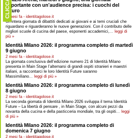
CLICCARE
importante con un'audience precisa: i cuochi del
futuro
2 mesi fa - identitagolose.it
Un’intera giornata di dibattiti dedicati ai giovani e ai temi cruciali che
riguardano e riguarderanno le nuove generazioni. Con il contributo delle
migliori scuole di cucina del paese, esponenti accademici,...
leggi di
più »
Identità Milano 2026: il programma completo di martedì
9 giugno
2 mesi fa - identitagolose.it
La giornata conclusiva dell’edizione numero 21 di Identità Milano
presenta in Main Stage l’alternarsi di grandi ospiti stranieri e maestri
italiani, a raccontarci le loro Identità Future saranno
Massimiliano...
leggi di più »
Identità Milano 2026: il programma completo di lunedì
8 giugno
2 mesi fa - identitagolose.it
La seconda giornata di Identità Milano 2026 sviluppa il tema Identità
Future – La libertà di pensare , in Main Stage, con alcuni pezzi da
novanta della cucina e della pasticceria mondiale, tra gli ospiti...
leggi
di più »
Identità Milano 2026: il programma completo di
domenica 7 giugno
2 mesi fa - identitagolose.it