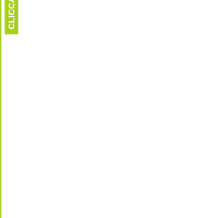
CLICCARE