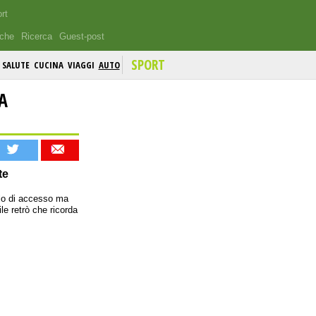
rt
iche
Ricerca
Guest-post
SPORT
SALUTE
CUCINA
VIAGGI
AUTO
A
te
llo di accesso ma
le retrò che ricorda