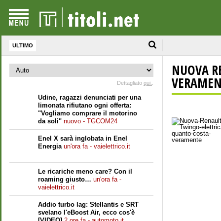
ULTIMO
NUOVA R
VERAMEN
Dettagliato
qui.
.
Udine, ragazzi denunciati per una
limonata rifiutano ogni offerta:
"Vogliamo comprare il motorino
da soli"
nuovo - TGCOM24
Enel X sarà inglobata in Enel
Energia
un'ora fa - vaielettrico.it
Le ricariche meno care? Con il
roaming giusto…
un'ora fa -
vaielettrico.it
Addio turbo lag: Stellantis e SRT
svelano l'eBoost Air, ecco cos'è
[VIDEO]
2 ore fa - automoto.it