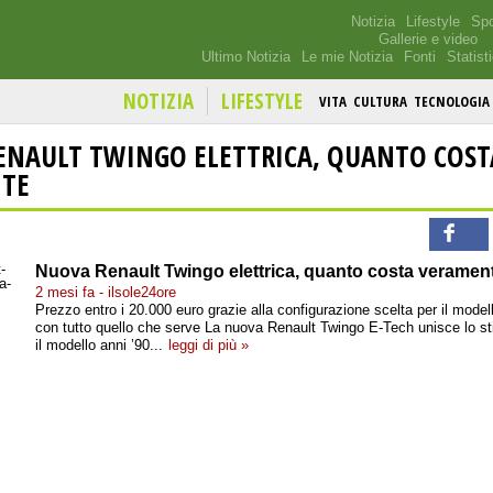
Notizia
Lifestyle
Spo
Gallerie e video
Ultimo Notizia
Le mie Notizia
Fonti
Statist
NOTIZIA
LIFESTYLE
VITA
CULTURA
TECNOLOGIA
ENAULT TWINGO ELETTRICA, QUANTO COST
TE
Nuova Renault Twingo elettrica, quanto costa veramen
2 mesi fa - ilsole24ore
Prezzo entro i 20.000 euro grazie alla configurazione scelta per il mode
con tutto quello che serve La nuova Renault Twingo E-Tech unisce lo sti
il modello anni ’90...
leggi di più »