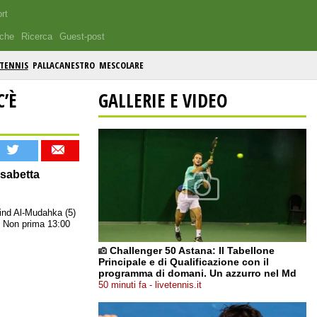
rt
iche
Ricerca
Guest-post
TENNIS
PALLACANESTRO
MESCOLARE
C’È
GALLERIE E VIDEO
isabetta
ind Al-Mudahka (5)
 Non prima 13:00
Challenger 50 Astana: Il Tabellone
Principale e di Qualificazione con il
programma di domani. Un azzurro nel Md
50 minuti fa - livetennis.it