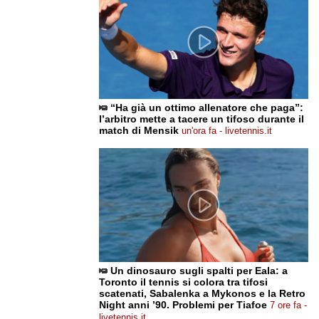
“Ha già un ottimo allenatore che paga”:
l’arbitro mette a tacere un tifoso durante il
match di Mensik
un'ora fa - livetennis.it
Un dinosauro sugli spalti per Eala: a
Toronto il tennis si colora tra tifosi
scatenati, Sabalenka a Mykonos e la Retro
Night anni ’90. Problemi per Tiafoe
7 ore fa -
livetennis.it