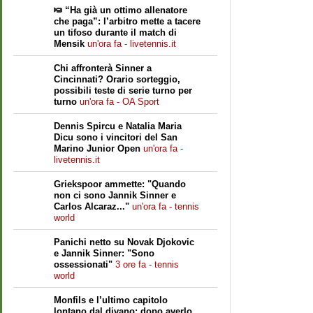
“Ha già un ottimo allenatore
che paga”: l’arbitro mette a tacere
un tifoso durante il match di
Mensik
un'ora fa - livetennis.it
Chi affronterà Sinner a
Cincinnati? Orario sorteggio,
possibili teste di serie turno per
turno
un'ora fa - OA Sport
Dennis Spircu e Natalia Maria
Dicu sono i vincitori del San
Marino Junior Open
un'ora fa -
livetennis.it
Griekspoor ammette: "Quando
non ci sono Jannik Sinner e
Carlos Alcaraz..."
un'ora fa - tennis
world
Panichi netto su Novak Djokovic
e Jannik Sinner: "Sono
ossessionati"
3 ore fa - tennis
world
Monfils e l’ultimo capitolo
lontano dal divano: dopo averlo