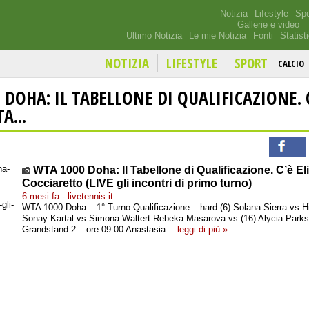
Notizia
Lifestyle
Spo
Gallerie e video
Ultimo Notizia
Le mie Notizia
Fonti
Statist
NOTIZIA
LIFESTYLE
SPORT
CALCIO
 DOHA: IL TABELLONE DI QUALIFICAZIONE. 
A...
WTA 1000 Doha: Il Tabellone di Qualificazione. C’è El
Cocciaretto (LIVE gli incontri di primo turno)
6 mesi fa - livetennis.it
WTA 1000 Doha – 1° Turno Qualificazione – hard (6) Solana Sierra vs H
Sonay Kartal vs Simona Waltert Rebeka Masarova vs (16) Alycia Parks
Grandstand 2 – ore 09:00 Anastasia...
leggi di più »