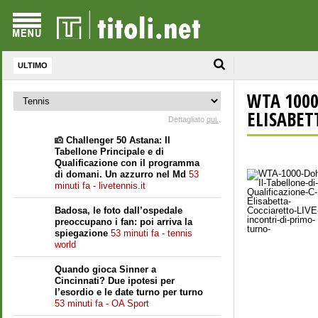
ULTIMO
WTA 1000
ELISABETT
Dettagliato
qui.
.
Challenger 50 Astana: Il
Tabellone Principale e di
Qualificazione con il programma
di domani. Un azzurro nel Md
53
minuti fa - livetennis.it
Badosa, le foto dall’ospedale
preoccupano i fan: poi arriva la
spiegazione
53 minuti fa - tennis
world
Quando gioca Sinner a
Cincinnati? Due ipotesi per
l’esordio e le date turno per turno
53 minuti fa - OA Sport