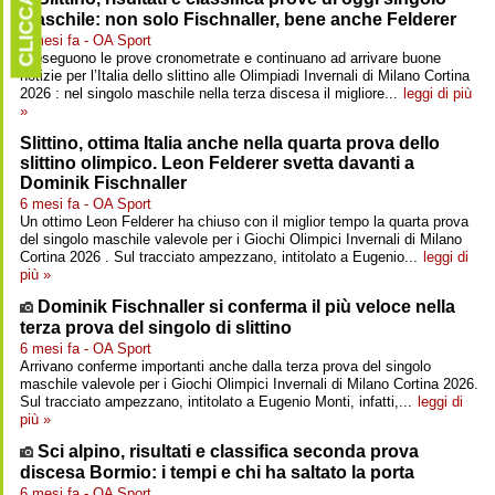
CLICCARE
maschile: non solo Fischnaller, bene anche Felderer
6 mesi fa - OA Sport
Proseguono le prove cronometrate e continuano ad arrivare buone
notizie per l’Italia dello slittino alle Olimpiadi Invernali di Milano Cortina
2026 : nel singolo maschile nella terza discesa il migliore...
leggi di più
»
Slittino, ottima Italia anche nella quarta prova dello
slittino olimpico. Leon Felderer svetta davanti a
Dominik Fischnaller
6 mesi fa - OA Sport
Un ottimo Leon Felderer ha chiuso con il miglior tempo la quarta prova
del singolo maschile valevole per i Giochi Olimpici Invernali di Milano
Cortina 2026 . Sul tracciato ampezzano, intitolato a Eugenio...
leggi di
più »
Dominik Fischnaller si conferma il più veloce nella
terza prova del singolo di slittino
6 mesi fa - OA Sport
Arrivano conferme importanti anche dalla terza prova del singolo
maschile valevole per i Giochi Olimpici Invernali di Milano Cortina 2026.
Sul tracciato ampezzano, intitolato a Eugenio Monti, infatti,...
leggi di
più »
Sci alpino, risultati e classifica seconda prova
discesa Bormio: i tempi e chi ha saltato la porta
6 mesi fa - OA Sport