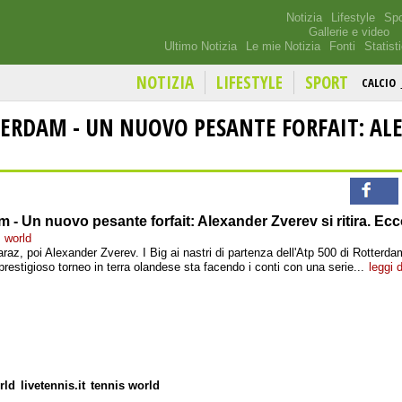
Notizia
Lifestyle
Spo
Gallerie e video
Ultimo Notizia
Le mie Notizia
Fonti
Statist
NOTIZIA
LIFESTYLE
SPORT
CALCIO
ERDAM - UN NUOVO PESANTE FORFAIT: AL
 - Un nuovo pesante forfait: Alexander Zverev si ritira. Ecc
s world
raz, poi Alexander Zverev. I Big ai nastri di partenza dell'Atp 500 di Rotterda
restigioso torneo in terra olandese sta facendo i conti con una serie...
leggi d
rld
livetennis.it
tennis world