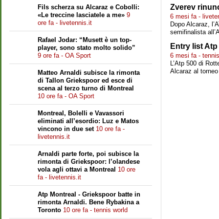
Zverev rinunc
Fils scherza su Alcaraz e Cobolli:
«Le treccine lasciatele a me»
9
6 mesi fa - livete
ore fa - livetennis.it
Dopo Alcaraz, l’A
semifinalista all
Rafael Jodar: “Musett è un top-
Entry list At
player, sono stato molto solido”
9 ore fa - OA Sport
6 mesi fa - tenni
L’Atp 500 di Rott
Alcaraz al torneo
Matteo Arnaldi subisce la rimonta
di Tallon Griekspoor ed esce di
scena al terzo turno di Montreal
10 ore fa - OA Sport
Montreal, Bolelli e Vavassori
eliminati all’esordio: Luz e Matos
vincono in due set
10 ore fa -
livetennis.it
Arnaldi parte forte, poi subisce la
rimonta di Griekspoor: l’olandese
vola agli ottavi a Montreal
10 ore
fa - livetennis.it
Atp Montreal - Griekspoor batte in
rimonta Arnaldi. Bene Rybakina a
Toronto
10 ore fa - tennis world