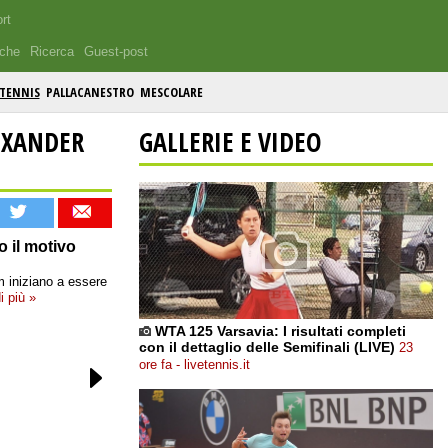
rt
iche
Ricerca
Guest-post
TENNIS
PALLACANESTRO
MESCOLARE
EXANDER
GALLERIE E VIDEO
o il motivo
m iniziano a essere
i più »
WTA 125 Varsavia: I risultati completi
con il dettaglio delle Semifinali (LIVE)
23
ore fa - livetennis.it