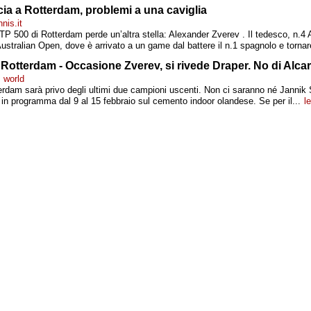
ia a Rotterdam, problemi a una caviglia
nnis.it
TP 500 di Rotterdam perde un’altra stella: Alexander Zverev . Il tedesco, n.4
’Australian Open, dove è arrivato a un game dal battere il n.1 spagnolo e tornar
p Rotterdam - Occasione Zverev, si rivede Draper. No di Alca
s world
erdam sarà privo degli ultimi due campioni uscenti. Non ci saranno né Jannik 
 in programma dal 9 al 15 febbraio sul cemento indoor olandese. Se per il...
l