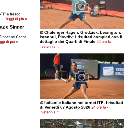
 ATP e fresco
e...
leggi di più »
raz e Sinner
Chalenger Hagen, Grodzisk, Lexington,
Istanbul, Plovdiv: I risultati completi con il
Sinner né Carlos
dettaglio dei Quarti di Finale
eggi di più »
23 ore fa -
livetennis.it
Italiani e Italiane nei tornei ITF: I risultati
di Venerdì 07 Agosto 2026
24 ore fa -
livetennis.it