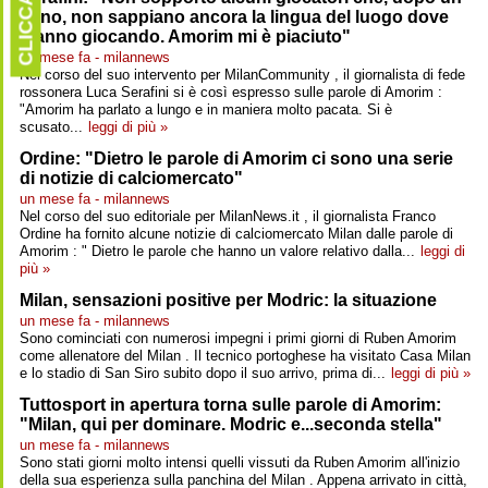
CLICCARE
anno, non sappiano ancora la lingua del luogo dove
stanno giocando. Amorim mi è piaciuto"
un mese fa - milannews
Nel corso del suo intervento per MilanCommunity , il giornalista di fede
rossonera Luca Serafini si è così espresso sulle parole di Amorim :
"Amorim ha parlato a lungo e in maniera molto pacata. Si è
scusato...
leggi di più »
Ordine: "Dietro le parole di Amorim ci sono una serie
di notizie di calciomercato"
un mese fa - milannews
Nel corso del suo editoriale per MilanNews.it , il giornalista Franco
Ordine ha fornito alcune notizie di calciomercato Milan dalle parole di
Amorim : " Dietro le parole che hanno un valore relativo dalla...
leggi di
più »
Milan, sensazioni positive per Modric: la situazione
un mese fa - milannews
Sono cominciati con numerosi impegni i primi giorni di Ruben Amorim
come allenatore del Milan . Il tecnico portoghese ha visitato Casa Milan
e lo stadio di San Siro subito dopo il suo arrivo, prima di...
leggi di più »
Tuttosport in apertura torna sulle parole di Amorim:
"Milan, qui per dominare. Modric e...seconda stella"
un mese fa - milannews
Sono stati giorni molto intensi quelli vissuti da Ruben Amorim all'inizio
della sua esperienza sulla panchina del Milan . Appena arrivato in città,