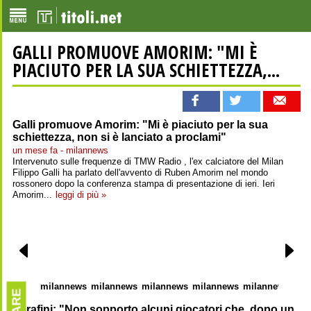
GALLI PROMUOVE AMORIM: "MI È
PIACIUTO PER LA SUA SCHIETTEZZA,...
Galli promuove Amorim: "Mi è piaciuto per la sua
schiettezza, non si è lanciato a proclami"
un mese fa - milannews
Intervenuto sulle frequenze di TMW Radio , l'ex calciatore del Milan
Filippo Galli ha parlato dell'avvento di Ruben Amorim nel mondo
rossonero dopo la conferenza stampa di presentazione di ieri. Ieri
Amorim...
leggi di più »
milannews
milannews
milannews
milannews
milannews
mil
Serafini: "Non sopporto alcuni giocatori che, dopo un