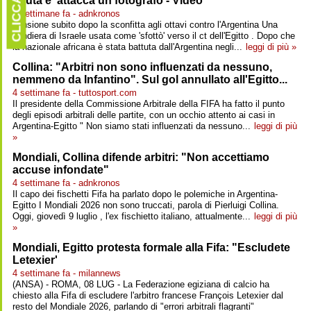
CLICCARE
sputa e 'attacca'un fotografo - Video
4 settimane fa - adnkronos
Tensione subito dopo la sconfitta agli ottavi contro l'Argentina Una
bandiera di Israele usata come 'sfottò' verso il ct dell'Egitto . Dopo che
la nazionale africana è stata battuta dall'Argentina negli...
leggi di più »
Collina: "Arbitri non sono influenzati da nessuno,
nemmeno da Infantino". Sul gol annullato all'Egitto...
4 settimane fa - tuttosport.com
Il presidente della Commissione Arbitrale della FIFA ha fatto il punto
degli episodi arbitrali delle partite, con un occhio attento ai casi in
Argentina-Egitto " Non siamo stati influenzati da nessuno...
leggi di più
»
Mondiali, Collina difende arbitri: "Non accettiamo
accuse infondate"
4 settimane fa - adnkronos
Il capo dei fischetti Fifa ha parlato dopo le polemiche in Argentina-
Egitto I Mondiali 2026 non sono truccati, parola di Pierluigi Collina.
Oggi, giovedì 9 luglio , l'ex fischietto italiano, attualmente...
leggi di più
»
Mondiali, Egitto protesta formale alla Fifa: "Escludete
Letexier'
4 settimane fa - milannews
(ANSA) - ROMA, 08 LUG - La Federazione egiziana di calcio ha
chiesto alla Fifa di escludere l'arbitro francese François Letexier dal
resto del Mondiale 2026, parlando di "errori arbitrali flagranti"