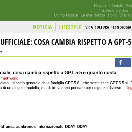
Notizia
Lifestyle
Spo
Gallerie e video
Ultimo Notizia
Le mie Notizia
Fonti
Statist
NOTIZIA
LIFESTYLE
VITA
CULTURA
TECNOLOGIA
 UFFICIALE: COSA CAMBIA RISPETTO A GPT-5
.
iciale: cosa cambia rispetto a GPT-5.5 e quanto costa
smart world
iato il rilascio generale della famiglia GPT-5.6 , che sostituisce GPT-5.5 s
 di un singolo modello, ma di tre varianti pensate per esigenze diverse:...
leg
rld
ansa
adnkronos
internazionale
DDAY
DDAY