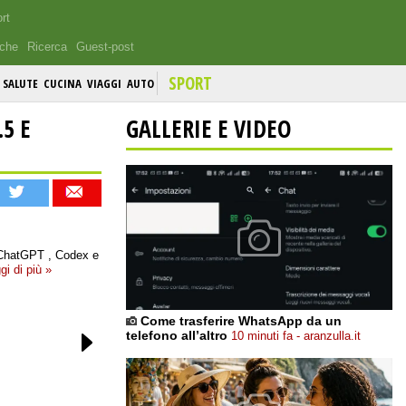
rt
iche
Ricerca
Guest-post
SPORT
SALUTE
CUCINA
VIAGGI
AUTO
.5 E
GALLERIE E VIDEO
u ChatGPT , Codex e
gi di più »
Come trasferire WhatsApp da un
telefono all’altro
10 minuti fa - aranzulla.it