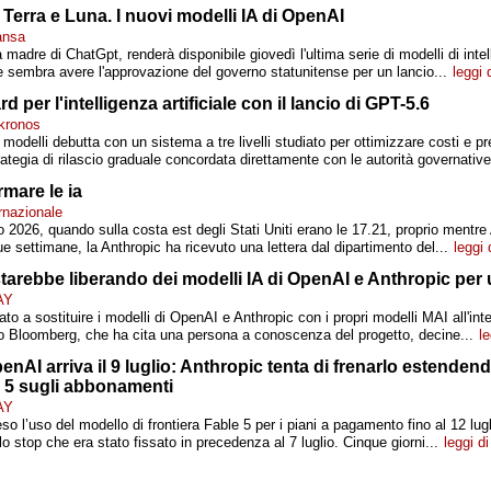
 Terra e Luna. I nuovi modelli IA di OpenAI
ansa
madre di ChatGpt, renderà disponibile giovedì l'ultima serie di modelli di intelli
 sembra avere l'approvazione del governo statunitense per un lancio...
leggi 
 per l'intelligenza artificiale con il lancio di GPT-5.6
kronos
 modelli debutta con un sistema a tre livelli studiato per ottimizzare costi e pr
tegia di rilascio graduale concordata direttamente con le autorità governative
ermare le ia
rnazionale
 2026, quando sulla costa est degli Stati Uniti erano le 17.21, proprio mentre 
e settimane, la Anthropic ha ricevuto una lettera dal dipartimento del...
leggi 
starebbe liberando dei modelli IA di OpenAI e Anthropic per 
AY
ato a sostituire i modelli di OpenAI e Anthropic con i propri modelli MAI all'int
 Bloomberg, che ha cita una persona a conoscenza del progetto, decine...
le
enAI arriva il 9 luglio: Anthropic tenta di frenarlo estendend
 5 sugli abbonamenti
AY
so l’uso del modello di frontiera Fable 5 per i piani a pagamento fino al 12 lug
o stop che era stato fissato in precedenza al 7 luglio. Cinque giorni...
leggi di