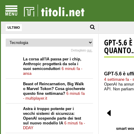
ULTIMO
GPT-5.6 È
QUANTO..
Dettagliato
qui.
.
La corsa all'IA passa per i chip,
Anthropic progetterà da sola i
suoi semiconduttori
6 minuti fa -
ansa
GPT-5.6 è uff
4 settimane fa - 
Beast of Reincarnation, Big Walk
OpenAI ha annunc
o Marvel Tokon? Cosa giocherete
API. Non parliamo
questo fine settimana?
6 minuti fa
- multiplayer.it
Astra è troppo potente per i
vecchi sistemi di sicurezza:
OpenAI sospende parte dei test
sul nuovo modello IA
6 minuti fa -
DDAY
smart wo