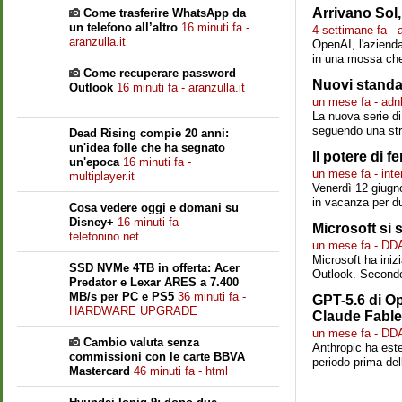
Arrivano Sol,
Come trasferire WhatsApp da
un telefono all’altro
16 minuti fa -
4 settimane fa - 
aranzulla.it
OpenAI, l'azienda 
in una mossa che
Come recuperare password
Nuovi standard
Outlook
16 minuti fa - aranzulla.it
un mese fa - adn
La nuova serie di
seguendo una stra
Dead Rising compie 20 anni:
un'idea folle che ha segnato
Il potere di f
un'epoca
16 minuti fa -
un mese fa - inte
multiplayer.it
Venerdì 12 giugno
in vacanza per du
Cosa vedere oggi e domani su
Disney+
16 minuti fa -
Microsoft si 
telefonino.net
un mese fa - DD
Microsoft ha inizi
SSD NVMe 4TB in offerta: Acer
Outlook. Secondo
Predator e Lexar ARES a 7.400
MB/s per PC e PS5
36 minuti fa -
GPT-5.6 di Op
HARDWARE UPGRADE
Claude Fable
un mese fa - DD
Cambio valuta senza
Anthropic ha este
commissioni con le carte BBVA
periodo prima dell
Mastercard
46 minuti fa - html