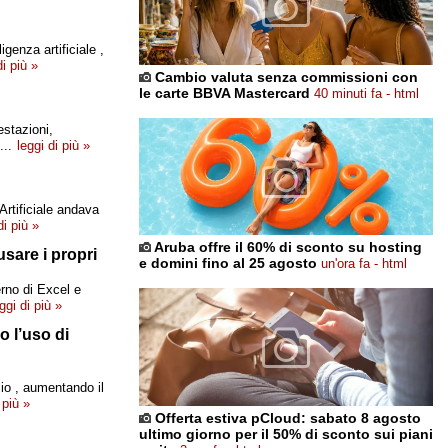
genza artificiale ,
di più »
Cambio valuta senza commissioni con
le carte BBVA Mastercard
40 minuti fa - html
estazioni,
...
leggi di più »
Artificiale andava
di più »
Aruba offre il 60% di sconto su hosting
usare i propri
e domini fino al 25 agosto
un'ora fa - html
erno di Excel e
ggi di più »
o l’uso di
lio , aumentando il
 più »
Offerta estiva pCloud: sabato 8 agosto
ultimo giorno per il 50% di sconto sui piani