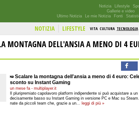
Notizia
Lifestyle
Spo
Gallerie e video
Ultimo Notizia
Le mie Notizia
Fonti
Statist
NOTIZIA
LIFESTYLE
VITA
CULTURA
TECNOLOGIA
LA MONTAGNA DELL'ANSIA A MENO DI 4 EU
.
Scalare la montagna dell'ansia a meno di 4 euro: Cele
sconto su Instant Gaming
un mese fa - multiplayer.it
Il pluripremiato capolavoro platform indipendente si può acquistare a un
decisamente basso su Instant Gaming in versione PC e Mac su Steam.
nate da piccoli team che, grazie a un...
leggi di più »