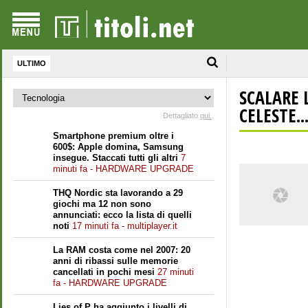
ULTIMO
SCALARE 
CELESTE..
Dettagliato
qui.
.
Smartphone premium oltre i
600$: Apple domina, Samsung
insegue. Staccati tutti gli altri
7
minuti fa - HARDWARE UPGRADE
THQ Nordic sta lavorando a 29
giochi ma 12 non sono
annunciati: ecco la lista di quelli
noti
17 minuti fa - multiplayer.it
La RAM costa come nel 2007: 20
anni di ribassi sulle memorie
cancellati in pochi mesi
27 minuti
fa - HARDWARE UPGRADE
Lies of P ha aggiunto i livelli di