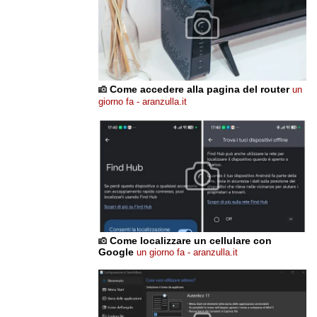
Come accedere alla pagina del router
un
giorno fa - aranzulla.it
Come localizzare un cellulare con
Google
un giorno fa - aranzulla.it