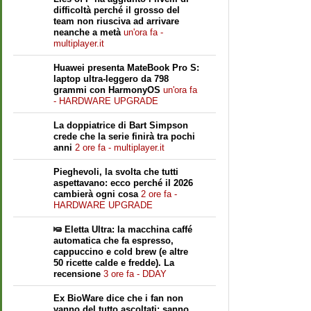
difficoltà perché il grosso del
team non riusciva ad arrivare
neanche a metà
un'ora fa -
multiplayer.it
Huawei presenta MateBook Pro S:
laptop ultra-leggero da 798
grammi con HarmonyOS
un'ora fa
- HARDWARE UPGRADE
La doppiatrice di Bart Simpson
crede che la serie finirà tra pochi
anni
2 ore fa - multiplayer.it
Pieghevoli, la svolta che tutti
aspettavano: ecco perché il 2026
cambierà ogni cosa
2 ore fa -
HARDWARE UPGRADE
Eletta Ultra: la macchina caffé
automatica che fa espresso,
cappuccino e cold brew (e altre
50 ricette calde e fredde). La
recensione
3 ore fa - DDAY
Ex BioWare dice che i fan non
vanno del tutto ascoltati: sanno