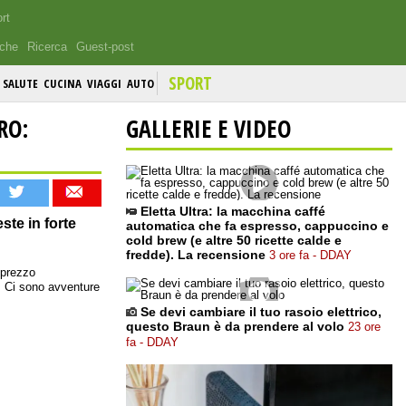
rt
iche
Ricerca
Guest-post
SPORT
SALUTE
CUCINA
VIAGGI
AUTO
RO:
GALLERIE E VIDEO
Eletta Ultra: la macchina caffé
ste in forte
automatica che fa espresso, cappuccino e
cold brew (e altre 50 ricette calde e
fredde). La recensione
3 ore fa - DDAY
 prezzo
 Ci sono avventure
Se devi cambiare il tuo rasoio elettrico,
questo Braun è da prendere al volo
23 ore
fa - DDAY