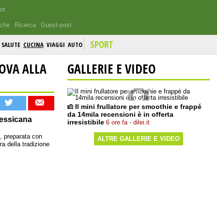
rt
iche
Ricerca
Guest-post
SPORT
SALUTE
CUCINA
VIAGGI
AUTO
UOVA ALLA
GALLERIE E VIDEO
Il mini frullatore per smoothie e frappé
da 14mila recensioni è in offerta
messicana
irresistibile
6 ore fa - dilei.it
, preparata con
ALTRE GALLERIE E VIDEO
a della tradizione