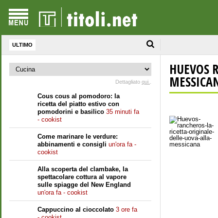
ULTIMO
HUEVOS R
MESSICA
Dettagliato
qui.
.
Cous cous al pomodoro: la
ricetta del piatto estivo con
pomodorini e basilico
35 minuti fa
- cookist
Come marinare le verdure:
abbinamenti e consigli
un'ora fa -
cookist
Alla scoperta del clambake, la
spettacolare cottura al vapore
sulle spiagge del New England
un'ora fa - cookist
Cappuccino al cioccolato
3 ore fa
- cookist