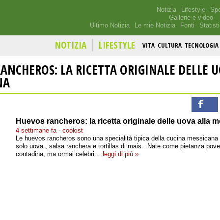
Notizia
Lifestyle
Spo
Gallerie e video
Ultimo Notizia
Le mie Notizia
Fonti
Statist
NOTIZIA
LIFESTYLE
VITA
CULTURA
TECNOLOGIA
ANCHEROS: LA RICETTA ORIGINALE DELLE 
NA
Huevos rancheros: la ricetta originale delle uova alla 
4 settimane fa - cookist
Le huevos rancheros sono una specialità tipica della cucina messicana 
solo uova , salsa ranchera e tortillas di mais . Nate come pietanza pover
contadina, ma ormai celebri...
leggi di più »