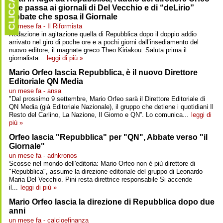
CLICCARE
che passa ai giornali di Del Vecchio e di “deLirio”
Abbate che sposa il Giornale
un mese fa - Il Riformista
Redazione in agitazione quella di Repubblica dopo il doppio addio
arrivato nel giro di poche ore e a pochi giorni dall’insediamento del
nuovo editore, il magnate greco Theo Kiriakou. Saluta prima il
giornalista...
leggi di più »
Mario Orfeo lascia Repubblica, è il nuovo Direttore
Editoriale QN Media
un mese fa - ansa
"Dal prossimo 9 settembre, Mario Orfeo sarà il Direttore Editoriale di
QN Media (già Editoriale Nazionale), il gruppo che detiene i quotidiani Il
Resto del Carlino, La Nazione, Il Giorno e QN''. Lo comunica...
leggi di
più »
Orfeo lascia "Repubblica" per "QN", Abbate verso "il
Giornale"
un mese fa - adnkronos
Scosse nel mondo dell'editoria: Mario Orfeo non è più direttore di
"Repubblica", assume la direzione editoriale del gruppo di Leonardo
Maria Del Vecchio. Pini resta direttrice responsabile Si accende
il...
leggi di più »
Mario Orfeo lascia la direzione di Repubblica dopo due
anni
un mese fa - calcioefinanza