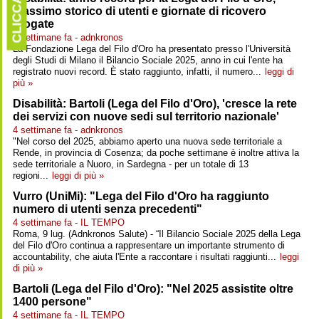
CLICCARE
massimo storico di utenti e giornate di ricovero
erogate
4 settimane fa - adnkronos
La Fondazione Lega del Filo d'Oro ha presentato presso l'Università
degli Studi di Milano il Bilancio Sociale 2025, anno in cui l'ente ha
registrato nuovi record. È stato raggiunto, infatti, il numero...
leggi di
più »
Disabilità: Bartoli (Lega del Filo d'Oro), 'cresce la rete
dei servizi con nuove sedi sul territorio nazionale'
4 settimane fa - adnkronos
"Nel corso del 2025, abbiamo aperto una nuova sede territoriale a
Rende, in provincia di Cosenza; da poche settimane è inoltre attiva la
sede territoriale a Nuoro, in Sardegna - per un totale di 13
regioni...
leggi di più »
Vurro (UniMi): "Lega del Filo d'Oro ha raggiunto
numero di utenti senza precedenti"
4 settimane fa - IL TEMPO
Roma, 9 lug. (Adnkronos Salute) - “Il Bilancio Sociale 2025 della Lega
del Filo d'Oro continua a rappresentare un importante strumento di
accountability, che aiuta l'Ente a raccontare i risultati raggiunti...
leggi
di più »
Bartoli (Lega del Filo d'Oro): "Nel 2025 assistite oltre
1400 persone"
4 settimane fa - IL TEMPO