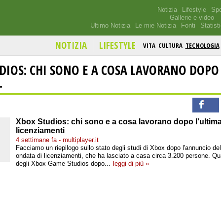
Notizia
Lifestyle
Spo
Gallerie e video
Ultimo Notizia
Le mie Notizia
Fonti
Statist
NOTIZIA
LIFESTYLE
VITA
CULTURA
TECNOLOGIA
DIOS: CHI SONO E A COSA LAVORANO DOPO
.
Xbox Studios: chi sono e a cosa lavorano dopo l'ultima
licenziamenti
4 settimane fa - multiplayer.it
Facciamo un riepilogo sullo stato degli studi di Xbox dopo l'annuncio de
ondata di licenziamenti, che ha lasciato a casa circa 3.200 persone. Qua
degli Xbox Game Studios dopo...
leggi di più »