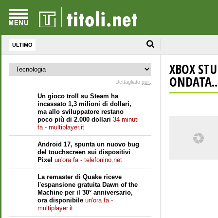
ULTIMO
XBOX STU
ONDATA..
Dettagliato
qui.
.
Un gioco troll su Steam ha
incassato 1,3 milioni di dollari,
ma allo sviluppatore restano
poco più di 2.000 dollari
34 minuti
fa - multiplayer.it
Android 17, spunta un nuovo bug
del touchscreen sui dispositivi
Pixel
un'ora fa - telefonino.net
La remaster di Quake riceve
l'espansione gratuita Dawn of the
Machine per il 30° anniversario,
ora disponibile
un'ora fa -
multiplayer.it