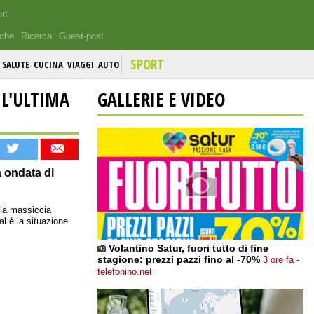
rt
iche
Ricerca
Guest-post
SPORT
SALUTE
CUCINA
VIAGGI
AUTO
 L'ULTIMA
GALLERIE E VIDEO
 ondata di
lla massiccia
l è la situazione
Volantino Satur, fuori tutto di fine
stagione: prezzi pazzi fino al -70%
3 ore fa -
telefonino.net