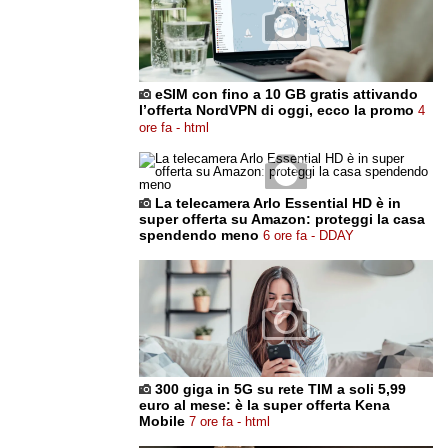
eSIM con fino a 10 GB gratis attivando
l’offerta NordVPN di oggi, ecco la promo
4
ore fa - html
La telecamera Arlo Essential HD è in
super offerta su Amazon: proteggi la casa
spendendo meno
6 ore fa - DDAY
300 giga in 5G su rete TIM a soli 5,99
euro al mese: è la super offerta Kena
Mobile
7 ore fa - html