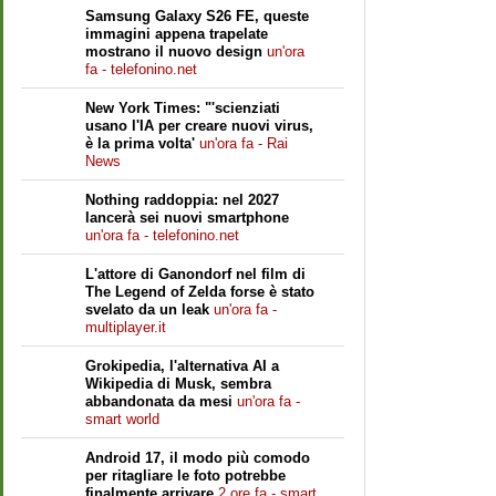
Samsung Galaxy S26 FE, queste
immagini appena trapelate
mostrano il nuovo design
un'ora
fa - telefonino.net
New York Times: "'scienziati
usano l'IA per creare nuovi virus,
è la prima volta'
un'ora fa - Rai
News
Nothing raddoppia: nel 2027
lancerà sei nuovi smartphone
un'ora fa - telefonino.net
L'attore di Ganondorf nel film di
The Legend of Zelda forse è stato
svelato da un leak
un'ora fa -
multiplayer.it
Grokipedia, l'alternativa AI a
Wikipedia di Musk, sembra
abbandonata da mesi
un'ora fa -
smart world
Android 17, il modo più comodo
per ritagliare le foto potrebbe
finalmente arrivare
2 ore fa - smart