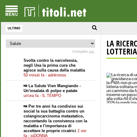
ULTIMO
LA RICER
LOTTERIA.
Dettagliato
qui.
.
Svolta contro la narcolessia,
negli Usa la prima cura che
agisce sulla causa della malattia
50 minuti fa - adnkronos
La Salute Vien Mangiando -
Un'insalata di polpo e patate
un'ora fa - IL TEMPO
Per tre anni ha condiviso sui
social la sua battaglia contro un
colangiocarcinoma metastatico,
raccontando la convivenza con la
malattia e l'importanza di
accettare le proprie cicatrici
2 ore
fa - ioDONNA