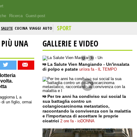
rt
iche
Ricerca
Guest-post
SPORT
SALUTE
CUCINA
VIAGGI
AUTO
 PIÙ UNA
GALLERIE E VIDEO
La Salute Vien Mangiando - Un'insalata
di polpo e patate
un'ora fa - IL TEMPO
otteria
volta.
tta
Per tre anni ha condiviso sui social la
 aggiorna L a
sua battaglia contro un
di un figlio, ormai
colangiocarcinoma metastatico,
raccontando la convivenza con la malattia
e l'importanza di accettare le proprie
cicatrici
2 ore fa - ioDONNA