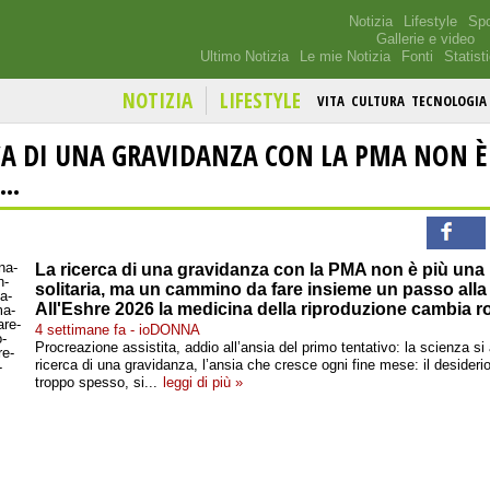
Notizia
Lifestyle
Spo
Gallerie e video
Ultimo Notizia
Le mie Notizia
Fonti
Statist
NOTIZIA
LIFESTYLE
VITA
CULTURA
TECNOLOGIA
CA DI UNA GRAVIDANZA CON LA PMA NON È
..
La ricerca di una gravidanza con la PMA non è più una l
solitaria, ma un cammino da fare insieme un passo alla 
All'Eshre 2026 la medicina della riproduzione cambia ro
4 settimane fa - ioDONNA
Procreazione assistita, addio all’ansia del primo tentativo: la scienza si
ricerca di una gravidanza, l’ansia che cresce ogni fine mese: il desiderio 
troppo spesso, si...
leggi di più »