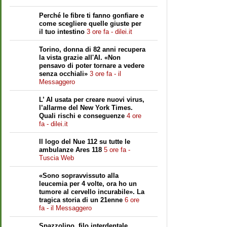
Perché le fibre ti fanno gonfiare e
come scegliere quelle giuste per
il tuo intestino
3 ore fa - dilei.it
Torino, donna di 82 anni recupera
la vista grazie all'AI. «Non
pensavo di poter tornare a vedere
senza occhiali»
3 ore fa - il
Messaggero
L’ AI usata per creare nuovi virus,
l’allarme del New York Times.
Quali rischi e conseguenze
4 ore
fa - dilei.it
Il logo del Nue 112 su tutte le
ambulanze Ares 118
5 ore fa -
Tuscia Web
«Sono sopravvissuto alla
leucemia per 4 volte, ora ho un
tumore al cervello incurabile». La
tragica storia di un 21enne
6 ore
fa - il Messaggero
Spazzolino, filo interdentale,