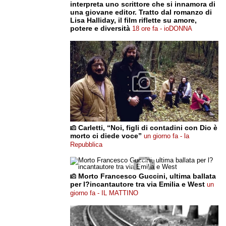
interpreta uno scrittore che si innamora di
una giovane editor. Tratto dal romanzo di
Lisa Halliday, il film riflette su amore,
potere e diversità
18 ore fa - ioDONNA
Carletti, “Noi, figli di contadini con Dio è
morto ci diede voce”
un giorno fa - la
Repubblica
Morto Francesco Guccini, ultima ballata
per l?incantautore tra via Emilia e West
un
giorno fa - IL MATTINO