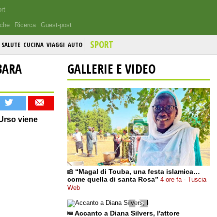
rt
iche
Ricerca
Guest-post
SPORT
SALUTE
CUCINA
VIAGGI
AUTO
BARA
GALLERIE E VIDEO
Urso viene
“Magal di Touba, una festa islamica…
come quella di santa Rosa”
4 ore fa - Tuscia
Web
Accanto a Diana Silvers, l'attore