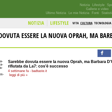
Notizia
Lifestyle
Spo
Gallerie e video
Ultimo Notizia
Le mie Notizia
Fonti
Statist
NOTIZIA
LIFESTYLE
VITA
CULTURA
TECNOLOGIA
DOVUTA ESSERE LA NUOVA OPRAH, MA BAR
Sarebbe dovuta essere la nuova Oprah, ma Barbara D'
rifiutata da La7: cos'è successo
4 settimane fa - badtaste.it
leggi di più »