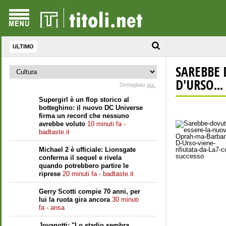
ULTIMO
SAREBBE 
D'URSO...
Dettagliato
qui.
.
Supergirl è un flop storico al
botteghino: il nuovo DC Universe
firma un record che nessuno
avrebbe voluto
10 minuti fa -
badtaste.it
Michael 2 è ufficiale: Lionsgate
conferma il sequel e rivela
quando potrebbero partire le
riprese
20 minuti fa - badtaste.it
Gerry Scotti compie 70 anni, per
lui la ruota gira ancora
30 minuti
fa - ansa
Jovanotti: "Lo stadio sembra