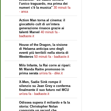
l'unico traguardo, ma prima dei
numeri c'è la musica"
30 minuti fa
- ansa
Action Man torna al cinema: il
giocattolo cult di un'intera
generazione rinasce grazie ai
talenti Marvel
40 minuti fa -
badtaste.it
House of the Dragon, la visione
di Helaena anticipa uno degli
eventi più terribili nella storia di
Westeros
50 minuti fa - badtaste.it
Milo Infante, la Rai corre ai ripari:
Mi Manda Raitre promosso in
prima serata
un'ora fa - dilei.it
X-Men, Sadie Sink rompe il
silenzio su Jean Grey e conferma
finalmente il suo futuro nel MCU
un'ora fa - badtaste.it
Odissea supera il miliardo e fa la
storia: Christopher Nolan
conquista un record che