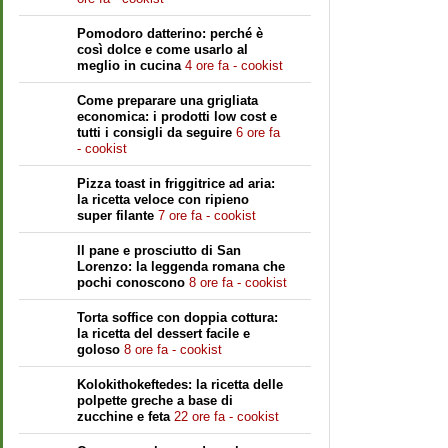
Pomodoro datterino: perché è
così dolce e come usarlo al
meglio in cucina
4 ore fa - cookist
Come preparare una grigliata
economica: i prodotti low cost e
tutti i consigli da seguire
6 ore fa
- cookist
Pizza toast in friggitrice ad aria:
la ricetta veloce con ripieno
super filante
7 ore fa - cookist
Il pane e prosciutto di San
Lorenzo: la leggenda romana che
pochi conoscono
8 ore fa - cookist
Torta soffice con doppia cottura:
la ricetta del dessert facile e
goloso
8 ore fa - cookist
Kolokithokeftedes: la ricetta delle
polpette greche a base di
zucchine e feta
22 ore fa - cookist