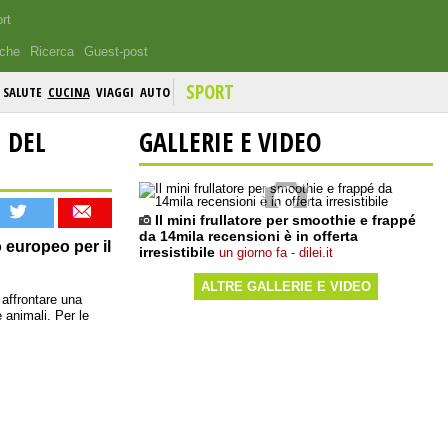
rt
iche
Ricerca
Guest-post
SPORT
SALUTE
CUCINA
VIAGGI
AUTO
 DEL
GALLERIE E VIDEO
Il mini frullatore per smoothie e frappé
da 14mila recensioni è in offerta
o europeo per il
irresistibile
un giorno fa - dilei.it
ALTRE GALLERIE E VIDEO
 affrontare una
 animali. Per le