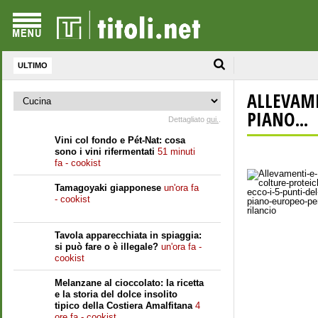
ULTIMO
ALLEVAME
PIANO...
Dettagliato
qui.
.
Vini col fondo e Pét-Nat: cosa
sono i vini rifermentati
51 minuti
fa - cookist
Tamagoyaki giapponese
un'ora fa
- cookist
Tavola apparecchiata in spiaggia:
si può fare o è illegale?
un'ora fa -
cookist
Melanzane al cioccolato: la ricetta
e la storia del dolce insolito
tipico della Costiera Amalfitana
4
ore fa - cookist