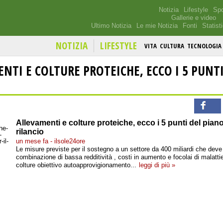
Notizia
Lifestyle
Spo
Gallerie e video
Ultimo Notizia
Le mie Notizia
Fonti
Statist
NOTIZIA
LIFESTYLE
VITA
CULTURA
TECNOLOGIA
NTI E COLTURE PROTEICHE, ECCO I 5 PUNTI
Allevamenti e colture proteiche, ecco i 5 punti del pian
rilancio
un mese fa - ilsole24ore
Le misure previste per il sostegno a un settore da 400 miliardi che deve
combinazione di bassa redditività , costi in aumento e focolai di malattie
colture obiettivo autoapprovigionamento...
leggi di più »