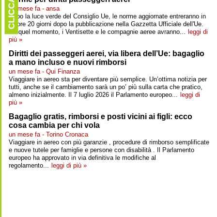
CLICCARE
un mese fa - ansa
Dopo la luce verde del Consiglio Ue, le norme aggiornate entreranno in
vigore 20 giorni dopo la pubblicazione nella Gazzetta Ufficiale dell'Ue.
Da quel momento, i Ventisette e le compagnie aeree avranno...
leggi di
più »
Diritti dei passeggeri aerei, via libera dell’Ue: bagaglio
a mano incluso e nuovi rimborsi
un mese fa - Qui Finanza
Viaggiare in aereo sta per diventare più semplice. Un’ottima notizia per
tutti, anche se il cambiamento sarà un po’ più sulla carta che pratico,
almeno inizialmente. Il 7 luglio 2026 il Parlamento europeo...
leggi di
più »
Bagaglio gratis, rimborsi e posti vicini ai figli: ecco
cosa cambia per chi vola
un mese fa - Torino Cronaca
Viaggiare in aereo con più garanzie , procedure di rimborso semplificate
e nuove tutele per famiglie e persone con disabilità . Il Parlamento
europeo ha approvato in via definitiva le modifiche al
regolamento...
leggi di più »