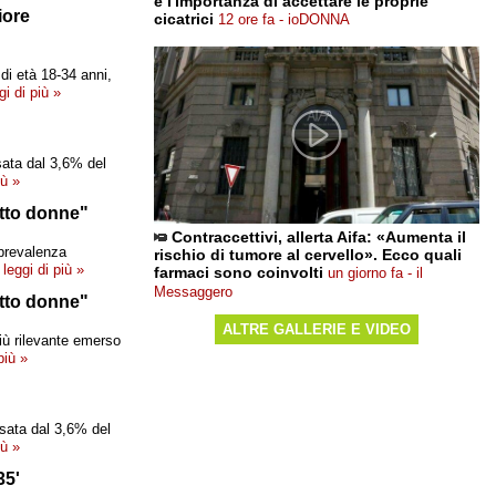
e l'importanza di accettare le proprie
iore
cicatrici
12 ore fa - ioDONNA
 di età 18-34 anni,
gi di più »
ssata dal 3,6% del
iù »
utto donne"
Contraccettivi, allerta Aifa: «Aumenta il
 prevalenza
rischio di tumore al cervello». Ecco quali
leggi di più »
farmaci sono coinvolti
un giorno fa - il
Messaggero
utto donne"
ALTRE GALLERIE E VIDEO
più rilevante emerso
più »
ssata dal 3,6% del
iù »
35'