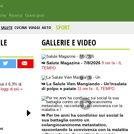
rt
iche
Ricerca
Guest-post
SPORT
SALUTE
CUCINA
VIAGGI
AUTO
 LE
GALLERIE E VIDEO
Salute Magazine - 7/8/2026
8 ore fa - IL
TEMPO
La Salute Vien Mangiando - Un'insalata
mai il 6,3% di
di polpo e patate
11 ore fa - IL TEMPO
leggi di più »
Per tre anni ha condiviso sui social la
sua battaglia contro un
colangiocarcinoma metastatico,
os
raccontando la convivenza con la malattia