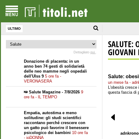
ULTIMO
SALUTE: 
GIOVANI
Dettagliato
qui.
.
Donazione di placenta: in un
anno ben 74 gesti di solidarietà
delle neo mamme negli ospedali
dell'Ulss 9
5 ore fa -
Salute: obesi
VERONASERA
un mese fa - adn
L'obesità cresce i
Salute Magazine - 7/8/2026
9
questa fascia di 
ore fa - IL TEMPO
Empatia, autostima e meno
solitudine: gli studi scientifici
raccontano perché crescere con
un gatto può favorire il benessere
psicologico dei bambini
10 ore fa
adnkrono
- ioDONNA