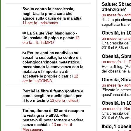
Salute: Sbrac
Svolta contro la narcolessia,
attenzione'
negli Usa la prima cura che
un mese fa - adn
agisce sulla causa della malattia
"Il dato più rilev
11 ore fa - adnkronos
soprattutto tra l
Obesità, in 1
La Salute Vien Mangiando -
Un'insalata di polpo e patate
12
un mese fa - ans
ore fa - IL TEMPO
Una crescita del 
2016 al 6,3% attu
Per tre anni ha condiviso sui
Obesità, Sbra
social la sua battaglia contro un
un mese fa - IL
colangiocarcinoma metastatico,
Roma, 8 lug. (Adn
raccontando la convivenza con la
dell'obesità nella
malattia e l'importanza di
accettare le proprie cicatrici
12
Obesità, Sbra
ore fa - ioDONNA
un mese fa - adn
'Elevata la preoc
Perché le fibre ti fanno gonfiare e
quest'anno è il ra
come scegliere quelle giuste per
il tuo intestino
13 ore fa - dilei.it
Obesità, in 1
un mese fa - Ra
Torino, donna di 82 anni recupera
Una crescita del 
la vista grazie all'AI. «Non
2016 al 6,3% attu
pensavo di poter tornare a vedere
senza occhiali»
13 ore fa - il
Ibdo, 'l'obes
Messaggero