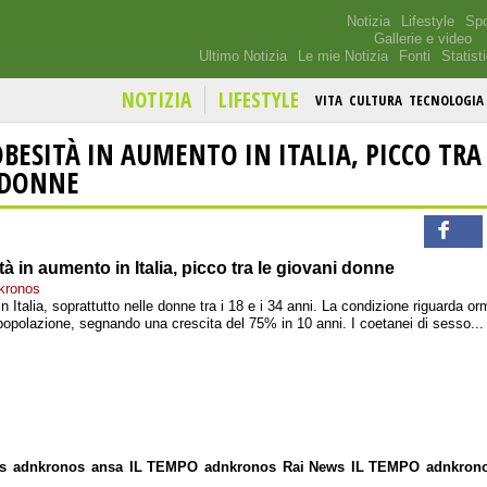
Notizia
Lifestyle
Spo
Gallerie e video
Ultimo Notizia
Le mie Notizia
Fonti
Statist
NOTIZIA
LIFESTYLE
VITA
CULTURA
TECNOLOGIA
OBESITÀ IN AUMENTO IN ITALIA, PICCO TRA
 DONNE
tà in aumento in Italia, picco tra le giovani donne
kronos
n Italia, soprattutto nelle donne tra i 18 e i 34 anni. La condizione riguarda or
popolazione, segnando una crescita del 75% in 10 anni. I coetanei di sesso...
s
adnkronos
ansa
IL TEMPO
adnkronos
Rai News
IL TEMPO
adnkron