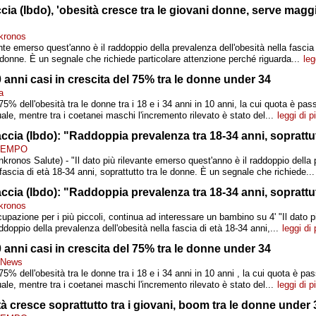
cia (Ibdo), 'obesità cresce tra le giovani donne, serve magg
kronos
ante emerso quest'anno è il raddoppio della prevalenza dell'obesità nella fascia
e donne. È un segnale che richiede particolare attenzione perché riguarda...
leg
0 anni casi in crescita del 75% tra le donne under 34
a
75% dell'obesità tra le donne tra i 18 e i 34 anni in 10 anni, la cui quota è pa
ale, mentre tra i coetanei maschi l'incremento rilevato è stato del...
leggi di p
ccia (Ibdo): "Raddoppia prevalenza tra 18-34 anni, sopratt
 TEMPO
kronos Salute) - "Il dato più rilevante emerso quest'anno è il raddoppio della
 fascia di età 18-34 anni, soprattutto tra le donne. È un segnale che richiede...
ccia (Ibdo): "Raddoppia prevalenza tra 18-34 anni, sopratt
kronos
cupazione per i più piccoli, continua ad interessare un bambino su 4' "Il dato 
ddoppio della prevalenza dell'obesità nella fascia di età 18-34 anni,...
leggi di 
0 anni casi in crescita del 75% tra le donne under 34
i News
75% dell'obesità tra le donne tra i 18 e i 34 anni in 10 anni , la cui quota è pa
ale, mentre tra i coetanei maschi l'incremento rilevato è stato del...
leggi di p
ità cresce soprattutto tra i giovani, boom tra le donne under 