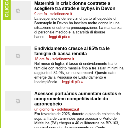
CLICCARE
Maternità in crisi: donne costrette a
scegliere tra strade e laybys in Devon
9 ore fa - solofinanza.it
La sospensione dei servizi di parto all’ospedale di
Barnstaple in Devon ha lasciato molte donne in una
situazione di estrema preoccupazione. La mancanza
di personale medico e la scarsità di risorse
hanno...
leggi di più »
Endividamento cresce al 85% tra le
famiglie di bassa rendita
18 ore fa - solofinanza.it
Nel mese di luglio, il tasso di endividamento tra le
famiglie con reddito mensile fino a tre salari minimi ha
raggiunto il 84,9%, un nuovo record. Questo dato
emerge dalla Pesquisa de Endividamento e
Inadimplência...
leggi di più »
Acessos portuários aumentam custos e
comprometem competitividade do
agronegócio
un giorno fa - solofinanza.it
Em fevereiro de 2026, durante o pico da colheita da
soja, a fila de caminhões para acessar o Porto de
Miritituba (PA) chegou a 40 quilômetros na BR-163,
principal corredor de escoamento do Centro-