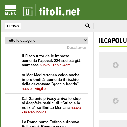
ULTIMO
ILCAPOLU
Dettagliato
qui.
.
Il Fisco tutor delle imprese
aumenta l’appeal: 224 società già
ammesse
nuovo - ilsole24ore
Mar Mediterraneo caldo anche
in profondità, aumenta il rischio
della devastante "goccia fredda"
nuovo - virgilio.it
Dal Garante privacy arriva lo stop
ai deepfake satirici di “Striscia la
notizia” su Enrico Mentana
nuovo
- la Repubblica
La Roma punta Fofana e rinnova
Pellegrini. Romero verso