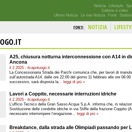
Notizia
Lifestyle
Spo
Gallerie e video
Ultimo Notizia
Le mie Notizia
Fonti
Statist
NOTIZIA
LIFESTY
FONTI
OGO.IT
A25, chiusura notturna interconnessione con A14 in di
Ancona
il 2.2025 - ilcapoluogo.it
La Concessionaria Strada dei Parchi comunica che, per lavori di manute
sull’autostrada A14, dalle ore 22:00 del giorno 11 febbraio alle ore 06:00
successivo, sarà disposta la...
leggi di più »
Lavori a Coppito, necessarie interruzioni idriche
il 2.2025 - ilcapoluogo.it
L’ufficio Tecnico della Gran Sasso Acqua S.p.A. informa che, in relazione
Sostituzione delle condotte idriche in via Stiffe della frazione Coppito (A
necessario interrompere l’erogazione...
leggi di più »
Breakdance, dalla strada alle Olimpiadi passando per L