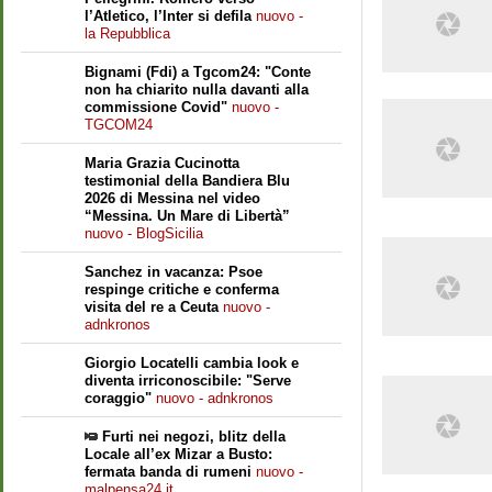
l’Atletico, l’Inter si defila
nuovo -
la Repubblica
Bignami (Fdi) a Tgcom24: "Conte
non ha chiarito nulla davanti alla
commissione Covid"
nuovo -
TGCOM24
Maria Grazia Cucinotta
testimonial della Bandiera Blu
2026 di Messina nel video
“Messina. Un Mare di Libertà”
nuovo - BlogSicilia
Sanchez in vacanza: Psoe
respinge critiche e conferma
visita del re a Ceuta
nuovo -
adnkronos
Giorgio Locatelli cambia look e
diventa irriconoscibile: "Serve
coraggio"
nuovo - adnkronos
Furti nei negozi, blitz della
Locale all’ex Mizar a Busto:
fermata banda di rumeni
nuovo -
malpensa24.it