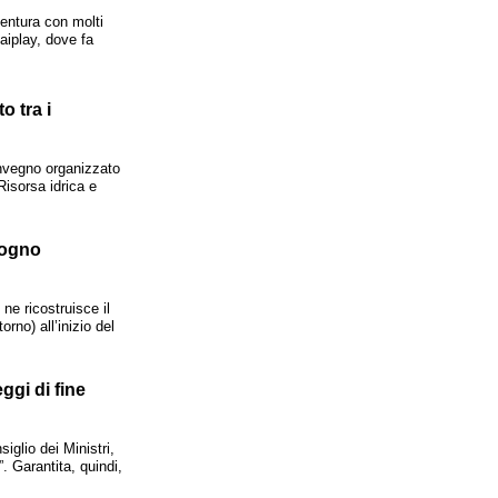
ventura con molti
aiplay, dove fa
o tra i
onvegno organizzato
Risorsa idrica e
sogno
ne ricostruisce il
rno) all’inizio del
ggi di fine
glio dei Ministri,
. Garantita, quindi,