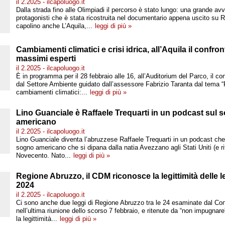
il 2.2025 - ilcapoluogo.it
Dalla strada fino alle Olimpiadi il percorso è stato lungo: una grande av
protagonisti che è stata ricostruita nel documentario appena uscito su R
capolino anche L’Aquila,...
leggi di più »
Cambiamenti climatici e crisi idrica, all’Aquila il confront
massimi esperti
il 2.2025 - ilcapoluogo.it
È in programma per il 28 febbraio alle 16, all’Auditorium del Parco, il c
dal Settore Ambiente guidato dall’assessore Fabrizio Taranta dal tema “
cambiamenti climatici:...
leggi di più »
Lino Guanciale è Raffaele Trequarti in un podcast sul 
americano
il 2.2025 - ilcapoluogo.it
Lino Guanciale diventa l’abruzzese Raffaele Trequarti in un podcast che 
sogno americano che si dipana dalla natia Avezzano agli Stati Uniti (e rito
Novecento. Nato...
leggi di più »
Regione Abruzzo, il CDM riconosce la legittimità delle le
2024
il 2.2025 - ilcapoluogo.it
Ci sono anche due leggi di Regione Abruzzo tra le 24 esaminate dal Consi
nell’ultima riunione dello scorso 7 febbraio, e ritenute da “non impugnare”
la legittimità...
leggi di più »