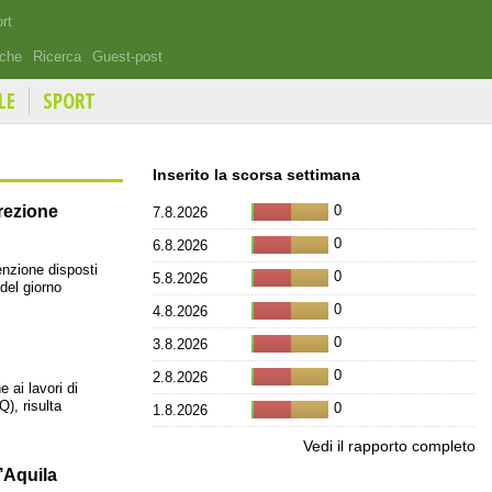
rt
iche
Ricerca
Guest-post
LE
SPORT
Inserito la scorsa settimana
rezione
0
7.8.2026
0
6.8.2026
nzione disposti
0
5.8.2026
 del giorno
0
4.8.2026
0
3.8.2026
0
2.8.2026
 ai lavori di
Q), risulta
0
1.8.2026
Vedi il rapporto completo
’Aquila