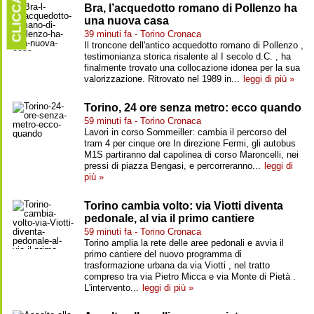
CLICCARE
Bra, l’acquedotto romano di Pollenzo ha
una nuova casa
39 minuti fa - Torino Cronaca
Il troncone dell'antico acquedotto romano di Pollenzo ,
testimonianza storica risalente al I secolo d.C. , ha
finalmente trovato una collocazione idonea per la sua
valorizzazione. Ritrovato nel 1989 in...
leggi di più »
Torino, 24 ore senza metro: ecco quando
59 minuti fa - Torino Cronaca
Lavori in corso Sommeiller: cambia il percorso del
tram 4 per cinque ore In direzione Fermi, gli autobus
M1S partiranno dal capolinea di corso Maroncelli, nei
pressi di piazza Bengasi, e percorreranno...
leggi di
più »
Torino cambia volto: via Viotti diventa
pedonale, al via il primo cantiere
59 minuti fa - Torino Cronaca
Torino amplia la rete delle aree pedonali e avvia il
primo cantiere del nuovo programma di
trasformazione urbana da via Viotti , nel tratto
compreso tra via Pietro Micca e via Monte di Pietà .
L'intervento...
leggi di più »