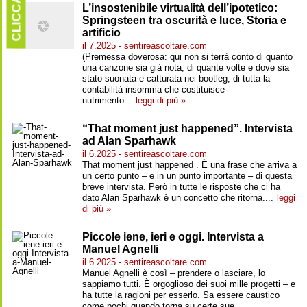
CLICCARE
L’insostenibile virtualità dell’ipotetico:
Springsteen tra oscurità e luce, Storia e
artificio
il 7.2025 - sentireascoltare.com
(Premessa doverosa: qui non si terrà conto di quanto
una canzone sia già nota, di quante volte e dove sia
stato suonata e catturata nei bootleg, di tutta la
contabilità insomma che costituisce
nutrimento...
leggi di più »
“That moment just happened”. Intervista
ad Alan Sparhawk
il 6.2025 - sentireascoltare.com
That moment just happened . È una frase che arriva a
un certo punto – e in un punto importante – di questa
breve intervista. Però in tutte le risposte che ci ha
dato Alan Sparhawk è un concetto che ritorna....
leggi
di più »
Piccole iene, ieri e oggi. Intervista a
Manuel Agnelli
il 6.2025 - sentireascoltare.com
Manuel Agnelli è così – prendere o lasciare, lo
sappiamo tutti. È orgoglioso dei suoi mille progetti – e
ha tutte la ragioni per esserlo. Sa essere caustico
come pochi quando torna su certe sue