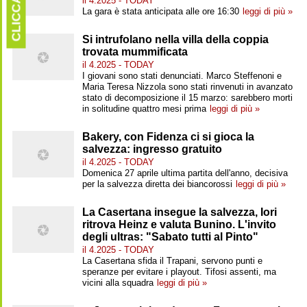
CLICCARE
il 4.2025 - TODAY
La gara è stata anticipata alle ore 16:30
leggi di più »
Si intrufolano nella villa della coppia
trovata mummificata
il 4.2025 - TODAY
I giovani sono stati denunciati. Marco Steffenoni e
Maria Teresa Nizzola sono stati rinvenuti in avanzato
stato di decomposizione il 15 marzo: sarebbero morti
in solitudine quattro mesi prima
leggi di più »
Bakery, con Fidenza ci si gioca la
salvezza: ingresso gratuito
il 4.2025 - TODAY
Domenica 27 aprile ultima partita dell'anno, decisiva
per la salvezza diretta dei biancorossi
leggi di più »
La Casertana insegue la salvezza, Iori
ritrova Heinz e valuta Bunino. L'invito
degli ultras: "Sabato tutti al Pinto"
il 4.2025 - TODAY
La Casertana sfida il Trapani, servono punti e
speranze per evitare i playout. Tifosi assenti, ma
vicini alla squadra
leggi di più »