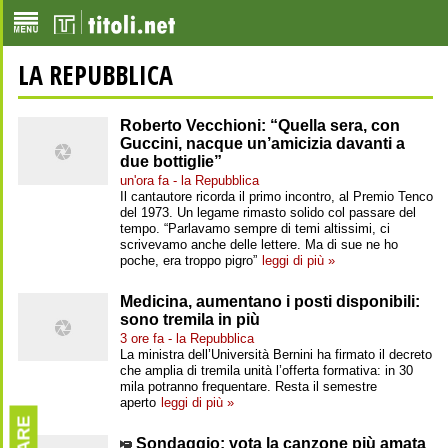
LA REPUBBLICA
Roberto Vecchioni: “Quella sera, con
Guccini, nacque un’amicizia davanti a
due bottiglie”
un'ora fa - la Repubblica
Il cantautore ricorda il primo incontro, al Premio Tenco
del 1973. Un legame rimasto solido col passare del
tempo. “Parlavamo sempre di temi altissimi, ci
scrivevamo anche delle lettere. Ma di sue ne ho
poche, era troppo pigro”
leggi di più »
Medicina, aumentano i posti disponibili:
sono tremila in più
3 ore fa - la Repubblica
La ministra dell’Università Bernini ha firmato il decreto
che amplia di tremila unità l’offerta formativa: in 30
mila potranno frequentare. Resta il semestre
aperto
leggi di più »
Sondaggio: vota la canzone più amata