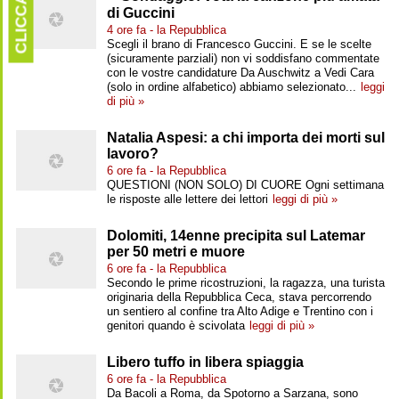
CLICCARE
di Guccini
4 ore fa - la Repubblica
Scegli il brano di Francesco Guccini. E se le scelte
(sicuramente parziali) non vi soddisfano commentate
con le vostre candidature Da Auschwitz a Vedi Cara
(solo in ordine alfabetico) abbiamo selezionato...
leggi
di più »
Natalia Aspesi: a chi importa dei morti sul
lavoro?
6 ore fa - la Repubblica
QUESTIONI (NON SOLO) DI CUORE Ogni settimana
le risposte alle lettere dei lettori
leggi di più »
Dolomiti, 14enne precipita sul Latemar
per 50 metri e muore
6 ore fa - la Repubblica
Secondo le prime ricostruzioni, la ragazza, una turista
originaria della Repubblica Ceca, stava percorrendo
un sentiero al confine tra Alto Adige e Trentino con i
genitori quando è scivolata
leggi di più »
Libero tuffo in libera spiaggia
6 ore fa - la Repubblica
Da Bacoli a Roma, da Spotorno a Sarzana, sono