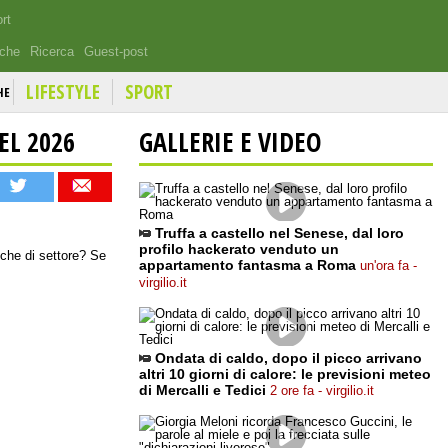
rt
iche
Ricerca
Guest-post
LIFESTYLE
SPORT
HE
EL 2026
GALLERIE E VIDEO
Truffa a castello nel Senese, dal loro
profilo hackerato venduto un
iche di settore? Se
appartamento fantasma a Roma
un'ora fa -
virgilio.it
Ondata di caldo, dopo il picco arrivano
altri 10 giorni di calore: le previsioni meteo
di Mercalli e Tedici
2 ore fa - virgilio.it