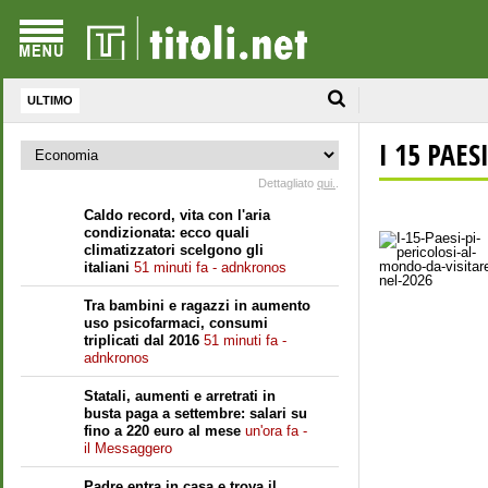
ULTIMO
I 15 PAE
Dettagliato
qui.
.
Caldo record, vita con l'aria
condizionata: ecco quali
climatizzatori scelgono gli
italiani
51 minuti fa - adnkronos
Tra bambini e ragazzi in aumento
uso psicofarmaci, consumi
triplicati dal 2016
51 minuti fa -
adnkronos
Statali, aumenti e arretrati in
busta paga a settembre: salari su
fino a 220 euro al mese
un'ora fa -
il Messaggero
Padre entra in casa e trova il