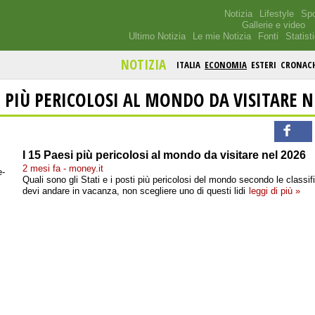
Notizia
Lifestyle
Spo
Gallerie e video
Ultimo Notizia
Le mie Notizia
Fonti
Statist
NOTIZIA
ITALIA
ECONOMIA
ESTERI
CRONAC
SI PIÙ PERICOLOSI AL MONDO DA VISITARE N
I 15 Paesi più pericolosi al mondo da visitare nel 2026
2 mesi fa - money.it
Quali sono gli Stati e i posti più pericolosi del mondo secondo le classif
devi andare in vacanza, non scegliere uno di questi lidi
leggi di più »