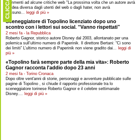
CLICCARE
commenti ad alcune critiche web "La prossima volta che un autore avrà
un’idea diversa dagli utenti del web o dagli hater, non avrà
nessuno...
leggi di più »
Sceneggiatore di Topolino licenziato dopo uno
scontro con i lettori sui social. “Vanno rispettati”
2 mesi fa - la Repubblica
Roberto Gagnor, storico autore Disney dal 2003, allontanato per una
polemica sull’ultimo numero di Paperinik. Il direttore Bertani: “Ci sono
dei limiti” L’ultimo numero di Paperinik non viene gradito dai...
leggi di
più »
«Topolino farà sempre parte della mia vita»: Roberto
Gagnor racconta l'addio dopo 23 anni
2 mesi fa - Torino Cronaca
Dopo oltre vent'anni di storie, personaggi e avventure pubblicate sulle
pagine di Topolino , si chiude il rapporto professionale tra lo
sceneggiatore torinese Roberto Gagnor e il celebre settimanale
Disney....
leggi di più »