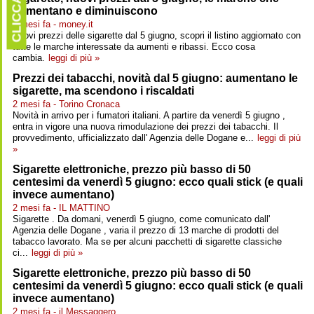
CLICCARE
aumentano e diminuiscono
2 mesi fa - money.it
Nuovi prezzi delle sigarette dal 5 giugno, scopri il listino aggiornato con
tutte le marche interessate da aumenti e ribassi. Ecco cosa
cambia.
leggi di più »
Prezzi dei tabacchi, novità dal 5 giugno: aumentano le
sigarette, ma scendono i riscaldati
2 mesi fa - Torino Cronaca
Novità in arrivo per i fumatori italiani. A partire da venerdì 5 giugno ,
entra in vigore una nuova rimodulazione dei prezzi dei tabacchi. Il
provvedimento, ufficializzato dall' Agenzia delle Dogane e...
leggi di più
»
Sigarette elettroniche, prezzo più basso di 50
centesimi da venerdì 5 giugno: ecco quali stick (e quali
invece aumentano)
2 mesi fa - IL MATTINO
Sigarette . Da domani, venerdì 5 giugno, come comunicato dall'
Agenzia delle Dogane , varia il prezzo di 13 marche di prodotti del
tabacco lavorato. Ma se per alcuni pacchetti di sigarette classiche
ci...
leggi di più »
Sigarette elettroniche, prezzo più basso di 50
centesimi da venerdì 5 giugno: ecco quali stick (e quali
invece aumentano)
2 mesi fa - il Messaggero