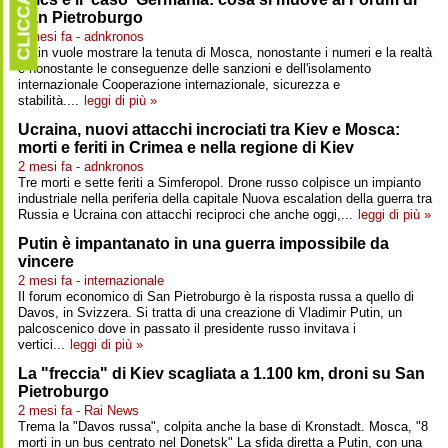
CLICCARE
San Pietroburgo
2 mesi fa - adnkronos
Putin vuole mostrare la tenuta di Mosca, nonostante i numeri e la realtà
e nonostante le conseguenze delle sanzioni e dell'isolamento
internazionale Cooperazione internazionale, sicurezza e
stabilità....
leggi di più »
Ucraina, nuovi attacchi incrociati tra Kiev e Mosca:
morti e feriti in Crimea e nella regione di Kiev
2 mesi fa - adnkronos
Tre morti e sette feriti a Simferopol. Drone russo colpisce un impianto
industriale nella periferia della capitale Nuova escalation della guerra tra
Russia e Ucraina con attacchi reciproci che anche oggi,...
leggi di più »
Putin è impantanato in una guerra impossibile da
vincere
2 mesi fa - internazionale
Il forum economico di San Pietroburgo è la risposta russa a quello di
Davos, in Svizzera. Si tratta di una creazione di Vladimir Putin, un
palcoscenico dove in passato il presidente russo invitava i
vertici...
leggi di più »
La "freccia" di Kiev scagliata a 1.100 km, droni su San
Pietroburgo
2 mesi fa - Rai News
Trema la "Davos russa", colpita anche la base di Kronstadt. Mosca, "8
morti in un bus centrato nel Donetsk" La sfida diretta a Putin, con una