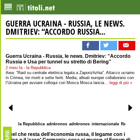
GUERRA UCRAINA - RUSSIA, LE NEWS.
DMITRIEV: “ACCORDO RUSSIA...
Guerra Ucraina - Russia, le news. Dmitriev: “Accordo
Russia e Usa per tunnel su stretto di Bering”
2 mesi fa - la Repubblica
Aiea: “Raid su centrale elettrica legata a Zaporizhzhia”. Attacco ucraino
in Crimea, tre morti e sette feriti. Media, alleati europei collaborano con
l’Ucraina per avviare colloqui con Mosca Mosca lancia...
leggi di più »
la Repubblica
adnkronos
adnkronos
internazionale
Rai News
Quel che resta dell'economia russa, il legame con i
Brics e il 'caso' Germania: cosa si muove al Forum di