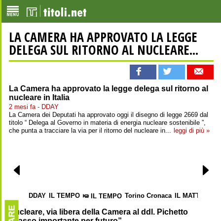
LA CAMERA HA APPROVATO LA LEGGE
DELEGA SUL RITORNO AL NUCLEARE...
La Camera ha approvato la legge delega sul ritorno al
nucleare in Italia
2 mesi fa - DDAY
La Camera dei Deputati ha approvato oggi il disegno di legge 2669 dal
titolo “ Delega al Governo in materia di energia nucleare sostenibile ”,
che punta a tracciare la via per il ritorno del nucleare in...
leggi di più »
DDAY
IL TEMPO
Torino Cronaca
IL MATTINO
il
IL TEMPO
Nucleare, via libera della Camera al ddl. Pichetto
“Passo importante per futuro”