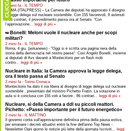
CLICCARE
2 mesi fa - IL TEMPO
ROMA (ITALPRESS) – La Camera dei deputati ha approvato il disegno
di legge delega sul nucleare sostenibile. Con 155 favorevoli, 8 astenuti
e 86 contrari, il provvedimento passa ora al Senato. “Con
l’approvazione...
leggi di più »
Bonelli: Meloni vuole il nucleare anche per scopi
militari?
2 mesi fa - IL TEMPO
Roma, 4 giu. (askanews) - "Oggi si è scritta una pagina nera della
storia della democrazia nel nostro paese". Così Angelo Bonelli, insieme
ai deputati di Avs davanti a Montecitorio per un flash mob
contro...
leggi di più »
Nucleare in Italia: la Camera approva la legge delega,
ora il testo passa al Senato
2 mesi fa - Torino Cronaca
Montecitorio ha dato il via libera al disegno di legge delega sul nucleare
sostenibile , presentato dal ministro Pichetto Fratin. La votazione in
aula si è conclusa con 155 voti a favore , 86 contrari...
leggi di più »
Nucleare, sì della Camera a ddl su piccoli reattori.
Pichetto: «Passo importante per il futuro energetico»
2 mesi fa - IL MATTINO
Il governo conta sull'approvazione definitiva prima della pausa estiva,
per emanare i decreti attuativi entro la fine dell'anno Top News -
Newsletter Ogni giorno le notizie più lette della giornata Iscriviti...
leggi