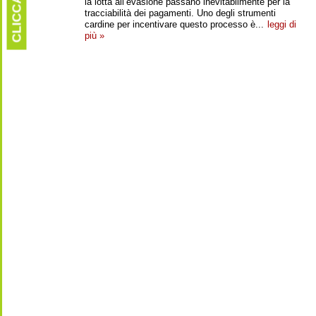
CLICCARE
la lotta all’evasione passano inevitabilmente per la
tracciabilità dei pagamenti. Uno degli strumenti
cardine per incentivare questo processo è...
leggi di
più »