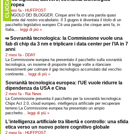
CLICCARE
europea
2 mesi fa - HUFFPOST
L'ANGOLO DEI BLOGGER. Cinque anni fa era una parola quasi
assente dal nostro vocabolario. Il 3 giugno è diventata il titolo di un
pacchetto legislativo europeo C'è una parola che cinque anni fa, in
Italia,...
leggi di più »
Sovranità tecnologica: la Commissione vuole una
fab di chip da 3 nm e triplicare i data center per l’IA in 7
anni
2 mesi fa - DDAY
La Commissione europea ha presentato il pacchetto sulla sovranità
tecnologica, un insieme di proposte di legge volte a rilanciare
investimenti per colmare il gap tecnologico accumulato dal vecchio
continente...
leggi di più »
Sovranità tecnologica europea: l'UE vuole ridurre la
dipendenza da USA e Cina
2 mesi fa - Rai News
La Commissione presenta il pacchetto per la sovranità tecnologica:
Chips Act 2.0, cloud europeo, intelligenza artificiale per recuperare
terreno La Commissione europea ha presentato un ampio
pacchetto...
leggi di più »
L'intelligenza artificiale tra libertà e controllo: una sfida
etica verso un nuovo potere cognitivo globale
2 mesi fa - HUFFPOST