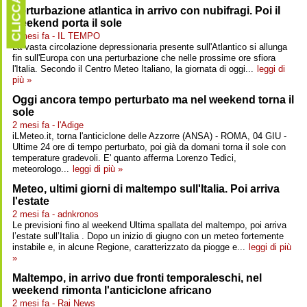
CLICCARE
Perturbazione atlantica in arrivo con nubifragi. Poi il
weekend porta il sole
2 mesi fa - IL TEMPO
La vasta circolazione depressionaria presente sull'Atlantico si allunga
fin sull'Europa con una perturbazione che nelle prossime ore sfiora
l'Italia. Secondo il Centro Meteo Italiano, la giornata di oggi...
leggi di
più »
Oggi ancora tempo perturbato ma nel weekend torna il
sole
2 mesi fa - l'Adige
iLMeteo.it, torna l'anticiclone delle Azzorre (ANSA) - ROMA, 04 GIU -
Ultime 24 ore di tempo perturbato, poi già da domani torna il sole con
temperature gradevoli. E' quanto afferma Lorenzo Tedici,
meteorologo...
leggi di più »
Meteo, ultimi giorni di maltempo sull'Italia. Poi arriva
l'estate
2 mesi fa - adnkronos
Le previsioni fino al weekend Ultima spallata del maltempo, poi arriva
l’estate sull’Italia . Dopo un inizio di giugno con un meteo fortemente
instabile e, in alcune Regione, caratterizzato da piogge e...
leggi di più
»
Maltempo, in arrivo due fronti temporaleschi, nel
weekend rimonta l'anticiclone africano
2 mesi fa - Rai News