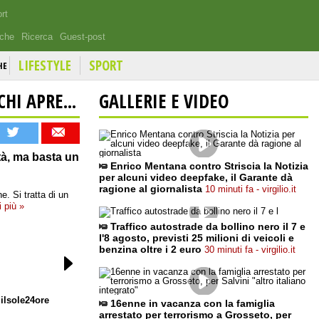
rt
iche
Ricerca
Guest-post
LIFESTYLE
SPORT
HE
HI APRE...
GALLERIE E VIDEO
tà, ma basta un
Enrico Mentana contro Striscia la Notizia
per alcuni video deepfake, il Garante dà
ragione al giornalista
10 minuti fa - virgilio.it
e. Si tratta di un
i più »
Traffico autostrade da bollino nero il 7 e
l'8 agosto, previsti 25 milioni di veicoli e
benzina oltre i 2 euro
30 minuti fa - virgilio.it
ilsole24ore
16enne in vacanza con la famiglia
arrestato per terrorismo a Grosseto, per