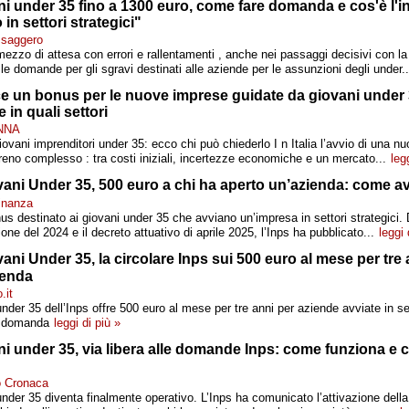
i under 35 fino a 1300 euro, come fare domanda e cos'è l'i
in settori strategici"
ssaggero
ezzo di attesa con errori e rallentamenti , anche nei passaggi decisivi con 
le domande per gli sgravi destinati alle aziende per le assunzioni degli under..
ce un bonus per le nuove imprese guidate da giovani under 
 in quali settori
ONNA
vani imprenditori under 35: ecco chi può chiederlo I n Italia l’avvio di una nuo
reno complesso : tra costi iniziali, incertezze economiche e un mercato...
leg
ani Under 35, 500 euro a chi ha aperto un’azienda: come av
Finanza
nus destinato ai giovani under 35 che avviano un’impresa in settori strategici. 
ne del 2024 e il decreto attuativo di aprile 2025, l’Inps ha pubblicato...
leggi 
ni Under 35, la circolare Inps sui 500 euro al mese per tre 
ienda
.it
nder 35 dell’Inps offre 500 euro al mese per tre anni per aziende avviate in set
e domanda
leggi di più »
i under 35, via libera alle domande Inps: come funziona e 
no Cronaca
under 35 diventa finalmente operativo. L’Inps ha comunicato l’attivazione dell