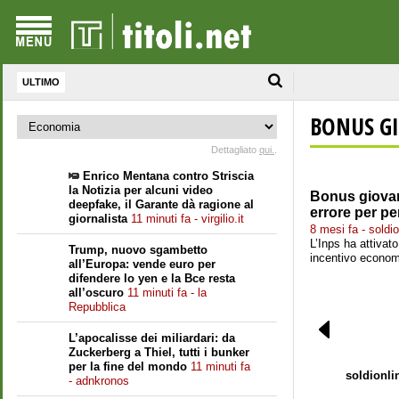
ULTIMO
BONUS GI
Dettagliato
qui.
.
Enrico Mentana contro Striscia
la Notizia per alcuni video
Bonus giovani
deepfake, il Garante dà ragione al
errore per pe
giornalista
11 minuti fa - virgilio.it
8 mesi fa - soldio
L’Inps ha attivat
Trump, nuovo sgambetto
incentivo economi
all’Europa: vende euro per
difendere lo yen e la Bce resta
all’oscuro
11 minuti fa - la
Repubblica
L’apocalisse dei miliardari: da
Zuckerberg a Thiel, tutti i bunker
per la fine del mondo
11 minuti fa
soldionli
- adnkronos