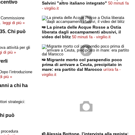
ncentivo
Salvini "altro italiano integrato"
50 minuti fa
- virgilio.it
la Commissione
.
leggi di più »
La pineta delle Acque Rosse a Ostia
35. Chi può
liberata dagli accampamenti abusivi, il
video del blitz
50 minuti fa - virgilio.it
va attività per gli
gi di più »
Migrante morto col parapendio poco
erli
prima di arrivare a Ceuta, precipitato in
mare: era partito dal Marocco
un'ora fa -
Dopo l’introduzione
virgilio.it
di più »
anni a chi ha
tori strategici:
chi può
a procedura
Alessia Bottone, l’intervista alla regista: