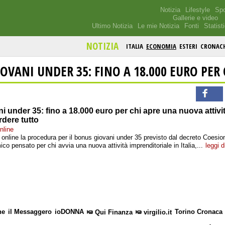
Notizia
Lifestyle
Spo
Gallerie e video
Ultimo Notizia
Le mie Notizia
Fonti
Statist
NOTIZIA
ITALIA
ECONOMIA
ESTERI
CRONAC
OVANI UNDER 35: FINO A 18.000 EURO PER C
 under 35: fino a 18.000 euro per chi apre una nuova attivi
rdere tutto
nline
o online la procedura per il bonus giovani under 35 previsto dal decreto Coesion
co pensato per chi avvia una nuova attività imprenditoriale in Italia,...
leggi d
ne
il Messaggero
ioDONNA
Torino Cronaca
Qui Finanza
virgilio.it