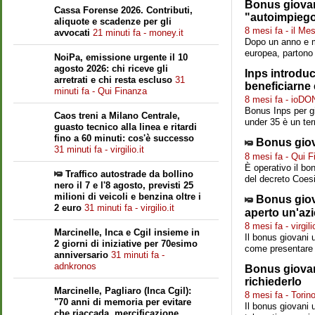
Bonus giovan
Cassa Forense 2026. Contributi,
"autoimpiego 
aliquote e scadenze per gli
8 mesi fa - il Me
avvocati
21 minuti fa - money.it
Dopo un anno e m
europea, partono 
NoiPa, emissione urgente il 10
agosto 2026: chi riceve gli
Inps introdu
arretrati e chi resta escluso
31
beneficiarne e
minuti fa - Qui Finanza
8 mesi fa - ioD
Bonus Inps per gio
Caos treni a Milano Centrale,
under 35 è un ter
guasto tecnico alla linea e ritardi
fino a 60 minuti: cos'è successo
Bonus giov
31 minuti fa - virgilio.it
8 mesi fa - Qui 
È operativo il bo
Traffico autostrade da bollino
del decreto Coesio
nero il 7 e l'8 agosto, previsti 25
milioni di veicoli e benzina oltre i
Bonus giova
2 euro
31 minuti fa - virgilio.it
aperto un'az
8 mesi fa - virgilio
Marcinelle, Inca e Cgil insieme in
Il bonus giovani u
2 giorni di iniziative per 70esimo
come presentar
anniversario
31 minuti fa -
adnkronos
Bonus giovan
richiederlo
Marcinelle, Pagliaro (Inca Cgil):
8 mesi fa - Tori
"70 anni di memoria per evitare
Il bonus giovani 
che riaccada, mercificazione