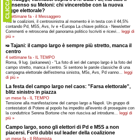
CLICCARE
consenso su Meloni: chi vincerebbe con la nuova
legge elettorale?
4 settimane fa - il Messaggero
Tra le coalizioni, il centrosinistra al momento è in testa con il 44,5%
contando Pd, M5S, Avs, Iv e +Europa La chiave politica - Newsletter
Commenti e retroscena del panorama politico Iscriviti e ricevi...
leggi di
più »
Tajani: il campo largo è sempre più stretto, manca il
centro
4 settimane fa - IL TEMPO
Roma, 9 lug. (askanews) - "La foto di ieri del campo largo è la foto del
campo stretto, manca il centro. Si sentono le parole classiche di una
campagna elettorale dell'estrema sinistra, M5s, Avs, Pd vanno...
leggi
di più »
La festa del campo largo nel caos: "Farsa elettorale",
blitz sinistro in piazza
un mese fa - IL TEMPO
Tensione alla manifestazione del campo largo a Napoli. Un gruppo di
contestatori di Potere al popolo ha impedito all'evento di proseguire con
la conduttrice Serena Bortone che non riusciva ad introdurre...
leggi di
più »
Campo largo, sono gli elettori di Pd e M5S a non
piacersi. Forti dubbi sul leader della coalizione
un mese fa - Il Riformista