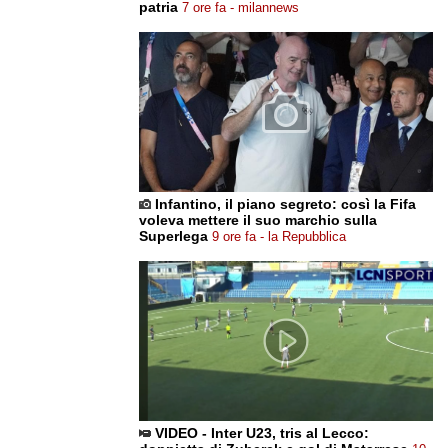
patria
7 ore fa - milannews
Infantino, il piano segreto: così la Fifa
voleva mettere il suo marchio sulla
Superlega
9 ore fa - la Repubblica
VIDEO - Inter U23, tris al Lecco: