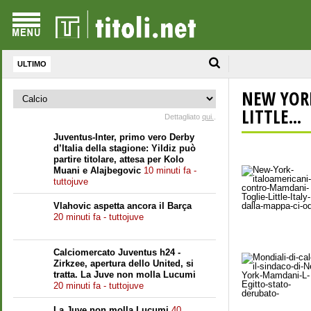
ULTIMO
NEW YOR
LITTLE...
Dettagliato
qui.
.
Juventus-Inter, primo vero Derby
d’Italia della stagione: Yildiz può
partire titolare, attesa per Kolo
Muani e Alajbegovic
10 minuti fa -
tuttojuve
Vlahovic aspetta ancora il Barça
20 minuti fa - tuttojuve
Calciomercato Juventus h24 -
Zirkzee, apertura dello United, si
tratta. La Juve non molla Lucumi
20 minuti fa - tuttojuve
La Juve non molla Lucumi
40