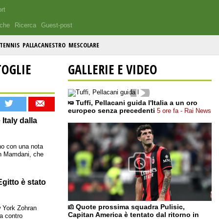
rt
iche
Ricerca
Guest-post
TENNIS
PALLACANESTRO
MESCOLARE
TOGLIE
GALLERIE E VIDEO
Tuffi, Pellacani guida l'Italia a un oro
europeo senza precedenti
5 ore fa - Rai News
Italy dalla
ino con una nota
ran Mamdani, che
gitto è stato
Quote prossima squadra Pulisic,
w York Zohran
Capitan America è tentato dal ritorno in
a contro