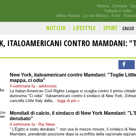
Notizia
Lifestyle
Spo
Gallerie e video
Ultimo Notizia
Le mie Notizia
Fonti
Statist
NOTIZIA
LIFESTYLE
SPORT
CALCIO
K, ITALOAMERICANI CONTRO MAMDANI: "
New York, italoamericani contro Mamdani: "Toglie Little 
mappa, ci odia"
4 settimane fa - adnkronos
La Italian American Civil Rights League si scaglia contro il primo cittad
durissima "Ci odia". Italoamericani contro il sindaco di New York, Zoh
cancella Little Italy dalla...
leggi di più »
Mondiali di calcio, il sindaco di New York Mamdani: "L'E
derubato"
4 settimane fa - Rai News
“ L'Egitto è stato derubato ”: non usa le mezze misure, il sindaco di Ne
Mamdani, prendendo posizione dopo la sconfitta della nazionale egizian