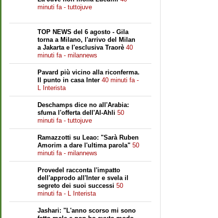
minuti fa - tuttojuve
TOP NEWS del 6 agosto - Gila
torna a Milano, l'arrivo del Milan
a Jakarta e l'esclusiva Traorè
40
minuti fa - milannews
Pavard più vicino alla riconferma.
Il punto in casa Inter
40 minuti fa -
L Interista
Deschamps dice no all'Arabia:
sfuma l'offerta dell'Al-Ahli
50
minuti fa - tuttojuve
Ramazzotti su Leao: "Sarà Ruben
Amorim a dare l'ultima parola"
50
minuti fa - milannews
Provedel racconta l'impatto
dell'approdo all'Inter e svela il
segreto dei suoi successi
50
minuti fa - L Interista
Jashari: "L'anno scorso mi sono