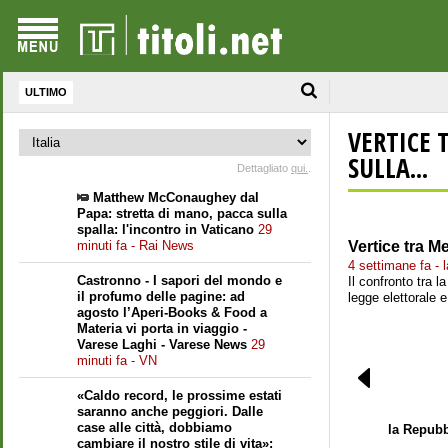
ULTIMO
VERTICE 
SULLA...
Dettagliato
qui.
.
Matthew McConaughey dal
Papa: stretta di mano, pacca sulla
spalla: l'incontro in Vaticano
29
minuti fa - Rai News
Vertice tra M
4 settimane fa - 
Castronno - I sapori del mondo e
Il confronto tra l
il profumo delle pagine: ad
legge elettorale 
agosto l’Aperi-Books & Food a
Materia vi porta in viaggio -
Varese Laghi - Varese News
29
minuti fa - VN
«Caldo record, le prossime estati
saranno anche peggiori. Dalle
case alle città, dobbiamo
la Repubb
cambiare il nostro stile di vita»: