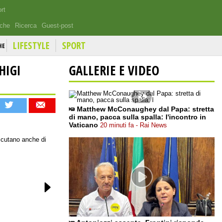
rt
iche
Ricerca
Guest-post
LIFESTYLE
SPORT
HE
HIGI
GALLERIE E VIDEO
Matthew McConaughey dal Papa: stretta
di mano, pacca sulla spalla: l'incontro in
Vaticano
20 minuti fa - Rai News
discutano anche di