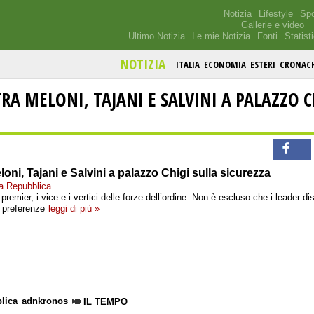
Notizia
Lifestyle
Spo
Gallerie e video
Ultimo Notizia
Le mie Notizia
Fonti
Statist
NOTIZIA
ITALIA
ECONOMIA
ESTERI
CRONAC
TRA MELONI, TAJANI E SALVINI A PALAZZO C
eloni, Tajani e Salvini a palazzo Chigi sulla sicurezza
la Repubblica
a premier, i vice e i vertici delle forze dell’ordine. Non è escluso che i leader 
e preferenze
leggi di più »
lica
adnkronos
IL TEMPO