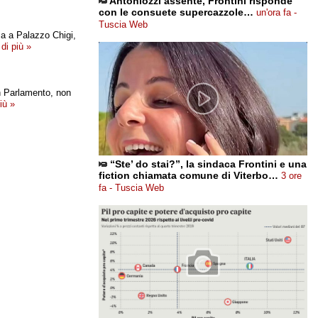
Antoniozzi assente, Frontini risponde
con le consuete supercazzole…
un'ora fa -
Tuscia Web
za a Palazzo Chigi,
 di più »
in Parlamento, non
più »
“Ste’ do stai?”, la sindaca Frontini e una
fiction chiamata comune di Viterbo…
3 ore
fa - Tuscia Web