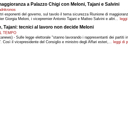
aggioranza a Palazzo Chigi con Meloni, Tajani e Salvini
 adnkronos
tri esponenti del governo, sul tavolo il tema sicurezza Riunione di maggioran
er Giorgia Meloni, i vicepremier Antonio Tajani e Matteo Salvini e altri...
leggi
le, Tajani: tecnici al lavoro non decide Meloni
- IL TEMPO
anews) - Sulle legge elettorale "stanno lavorando i rappresentanti dei partiti 
. Così il vicepresidente del Consiglio e ministro degli Affari esteri,...
leggi di 