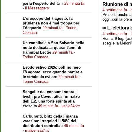
parla l'esperto del Cnr
29 minuti fa
Riunione di m
- il Messaggero
4 settimane fa -
Presenti anche al
L’oroscopo del 7 agosto: la
oggi, con la premi
prudenza non è mai troppa per
L. elettora
l'Acquario
29 minuti fa - Torino
Cronaca
4 settimane fa 
Roma, 9 lug. (ask
Un cannibale a San Salvario nella
sceglie la Meloni"
notte dedicata ai quarant'anni di
Hannibal Lecter
29 minuti fa -
Torino Cronaca
Esodo estivo 2026: bollino nero
l'8 agosto, ecco quando partire e
le strade da evitare
29 minuti fa -
Torino Cronaca
Sangalli: dai consumi sopra i
livelli pre Covid, attesi in rialzo
dell’1,2, una forte spinta alla
crescita
49 minuti fa - ilsole24ore
Carburanti, blitz della Finanza
varesina: irregolari il 50% dei
distributori controllati
49 minuti fa
- malpensa24.it